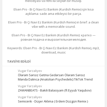
melodiyası və ritmi ilə seçilən bir musiqi.
Elsen Pro - Bi Çi Navi Ez Bankim (Kurdish Remix) için kısa
açıklama: sade ama etkileyici bir parça.
Elsen Pro - Bi Çi Navi Ez Bankim (Kurdish Remix) in brief: a clean
vibe with a memorable sound.
Elsen Pro - Bi Çi Navi Ez Bankim (Kurdish Remix): кратко —
ровная подача и выразительная мелодия.
Keywords: Elsen Pro - Bi Çi Navi Ez Bankim (Kurdish Remix), mp3,
download, music
TAVSIYE EDILDI
Vugar Farzaliyev
Ölərəm Sənsiz Getmə Gedərsən Ölərəm Sənsiz
Məndə Dalınca (Anatolian Psychedelic) TikTok Trend
Vugar Farzaliyev
ZAWANBEATS - Bakili Balasiyam (ft Eyyub Yaqubov)
Vugar Farzaliyev
Semicenk - Düşer Aklıma ( Erdem Düzgün Remix )