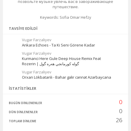
позвольте музыке увлечь вас в завораживающее
путешествие.
Keywords: Sofia Omar Hefzy
TAVSIYE EDILDI
Vugar Farzaliyev
Ankara Echoes - Ta Ki Seni Görene Kadar
Vugar Farzaliyev
Kurmanci Here Gule Deep House Remix Feat
Rozerin | گوله كورمانجي هه‌ره‌ گول
Vugar Farzaliyev
Orxan Lökbatanlı - Bahar gəlir cənnət Azərbaycana
İSTATISTIKLER
0
BUGÜN DINLENENLER
0
DÜN DINLENENLER
26
TOPLAM DINLEME