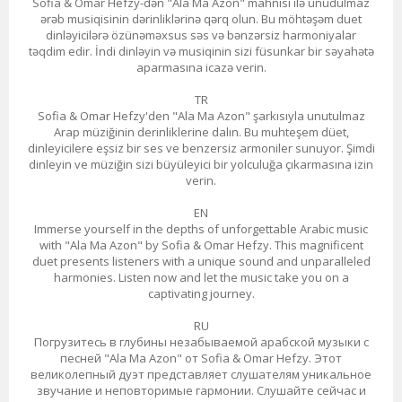
Sofia & Omar Hefzy-dən "Ala Ma Azon" mahnısı ilə unudulmaz
ərəb musiqisinin dərinliklərinə qərq olun. Bu möhtəşəm duet
dinləyicilərə özünəməxsus səs və bənzərsiz harmoniyalar
təqdim edir. İndi dinləyin və musiqinin sizi füsunkar bir səyahətə
aparmasına icazə verin.
TR
Sofia & Omar Hefzy'den "Ala Ma Azon" şarkısıyla unutulmaz
Arap müziğinin derinliklerine dalın. Bu muhteşem düet,
dinleyicilere eşsiz bir ses ve benzersiz armoniler sunuyor. Şimdi
dinleyin ve müziğin sizi büyüleyici bir yolculuğa çıkarmasına izin
verin.
EN
Immerse yourself in the depths of unforgettable Arabic music
with "Ala Ma Azon" by Sofia & Omar Hefzy. This magnificent
duet presents listeners with a unique sound and unparalleled
harmonies. Listen now and let the music take you on a
captivating journey.
RU
Погрузитесь в глубины незабываемой арабской музыки с
песней "Ala Ma Azon" от Sofia & Omar Hefzy. Этот
великолепный дуэт представляет слушателям уникальное
звучание и неповторимые гармонии. Слушайте сейчас и