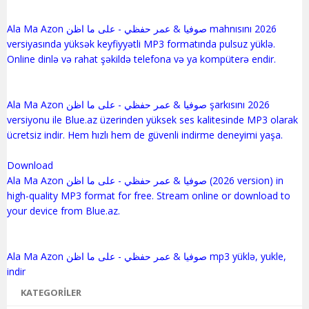
Ala Ma Azon صوفيا & عمر حفظي - على ما اظن mahnısını 2026
versiyasında yüksək keyfiyyətli MP3 formatında pulsuz yüklə.
Online dinlə və rahat şəkildə telefona və ya kompüterə endir.
Ala Ma Azon صوفيا & عمر حفظي - على ما اظن şarkısını 2026
versiyonu ile Blue.az üzerinden yüksek ses kalitesinde MP3 olarak
ücretsiz indir. Hem hızlı hem de güvenli indirme deneyimi yaşa.
Download
Ala Ma Azon صوفيا & عمر حفظي - على ما اظن (2026 version) in
high-quality MP3 format for free. Stream online or download to
your device from Blue.az.
Ala Ma Azon صوفيا & عمر حفظي - على ما اظن mp3 yüklə, yukle,
KATEGORILER