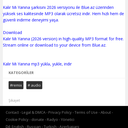
Kalır Mı Yanına şarkısını 2026 versiyonu ile Blue.az üzerinden
yüksek ses kalitesinde MP3 olarak ücretsiz indir. Hem hızlı hem de
güvenli indirme deneyimi yaşa.
Download
Kalır Mı Yanına (2026 version) in high-quality MP3 format for free.
Stream online or download to your device from Blue.az.
KATEGORILER
#remix
# audio
Şikayet
Contact
Legal & DMCA
Privacy Policy
Terms of Use
About
Cookie Policy
donate
Radyo
Yönetici
Dil:
English
Russian
Turkish
Azerbaijani