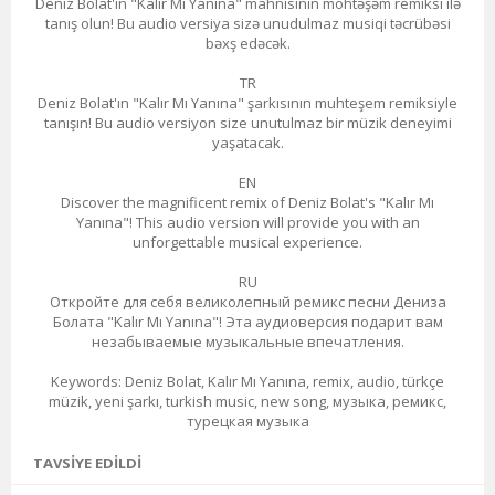
Deniz Bolat'ın "Kalır Mı Yanına" mahnısının möhtəşəm remiksi ilə
tanış olun! Bu audio versiya sizə unudulmaz musiqi təcrübəsi
bəxş edəcək.
TR
Deniz Bolat'ın "Kalır Mı Yanına" şarkısının muhteşem remiksiyle
tanışın! Bu audio versiyon size unutulmaz bir müzik deneyimi
yaşatacak.
EN
Discover the magnificent remix of Deniz Bolat's "Kalır Mı
Yanına"! This audio version will provide you with an
unforgettable musical experience.
RU
Откройте для себя великолепный ремикс песни Дениза
Болата "Kalır Mı Yanına"! Эта аудиоверсия подарит вам
незабываемые музыкальные впечатления.
Keywords: Deniz Bolat, Kalır Mı Yanına, remix, audio, türkçe
müzik, yeni şarkı, turkish music, new song, музыка, ремикс,
турецкая музыка
TAVSIYE EDILDI