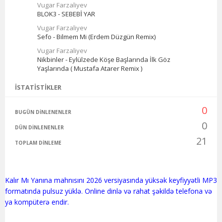
Vugar Farzaliyev
BLOK3 - SEBEBİ YAR
Vugar Farzaliyev
Sefo - Bilmem Mi (Erdem Düzgün Remix)
Vugar Farzaliyev
Nikbinler - Eylülzede Köşe Başlarında İlk Göz
Yaşlarında ( Mustafa Atarer Remix )
İSTATISTIKLER
0
BUGÜN DINLENENLER
0
DÜN DINLENENLER
21
TOPLAM DINLEME
Kalır Mı Yanına mahnısını 2026 versiyasında yüksək keyfiyyətli MP3
formatında pulsuz yüklə. Online dinlə və rahat şəkildə telefona və
ya kompüterə endir.