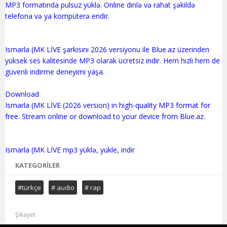
MP3 formatında pulsuz yüklə. Online dinlə və rahat şəkildə
telefona və ya kompüterə endir.
Ismarla (MK LİVE şarkısını 2026 versiyonu ile Blue.az üzerinden
yüksek ses kalitesinde MP3 olarak ücretsiz indir. Hem hızlı hem de
güvenli indirme deneyimi yaşa.
Download
Ismarla (MK LİVE (2026 version) in high-quality MP3 format for
free. Stream online or download to your device from Blue.az.
KATEGORILER
#türkçe
# audio
# rap
Şikayet