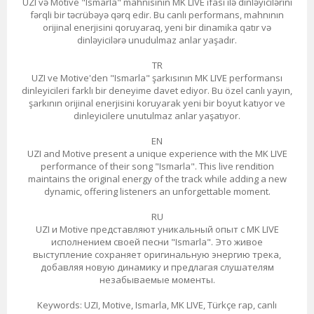
UZI və Motive "Ismarla" mahnısının MK LIVE ifası ilə dinləyicilərini
fərqli bir təcrübəyə qərq edir. Bu canlı performans, mahnının
orijinal enerjisini qoruyaraq, yeni bir dinamika qatır və
dinləyicilərə unudulmaz anlar yaşadır.
TR
UZI ve Motive'den "Ismarla" şarkısının MK LIVE performansı
dinleyicileri farklı bir deneyime davet ediyor. Bu özel canlı yayın,
şarkının orijinal enerjisini koruyarak yeni bir boyut katıyor ve
dinleyicilere unutulmaz anlar yaşatıyor.
EN
UZI and Motive present a unique experience with the MK LIVE
performance of their song "Ismarla". This live rendition
maintains the original energy of the track while adding a new
dynamic, offering listeners an unforgettable moment.
RU
UZI и Motive представляют уникальный опыт с MK LIVE
исполнением своей песни "Ismarla". Это живое
выступление сохраняет оригинальную энергию трека,
добавляя новую динамику и предлагая слушателям
незабываемые моменты.
Keywords: UZI, Motive, Ismarla, MK LIVE, Türkçe rap, canlı