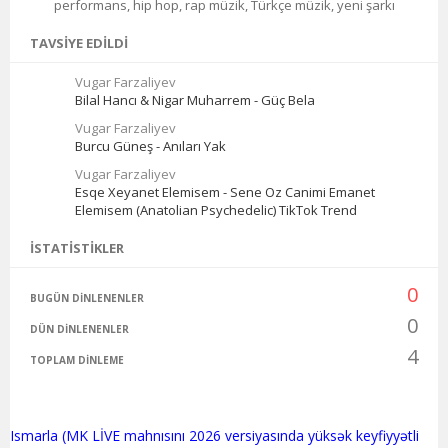
performans, hip hop, rap müzik, Türkçe müzik, yeni şarkı
TAVSIYE EDILDI
Vugar Farzaliyev
Bilal Hancı & Nigar Muharrem - Güç Bela
Vugar Farzaliyev
Burcu Güneş - Anıları Yak
Vugar Farzaliyev
Esqe Xeyanet Elemisem - Sene Oz Canimi Emanet
Elemisem (Anatolian Psychedelic) TikTok Trend
İSTATISTIKLER
0
BUGÜN DINLENENLER
0
DÜN DINLENENLER
4
TOPLAM DINLEME
Ismarla (MK LİVE mahnısını 2026 versiyasında yüksək keyfiyyətli