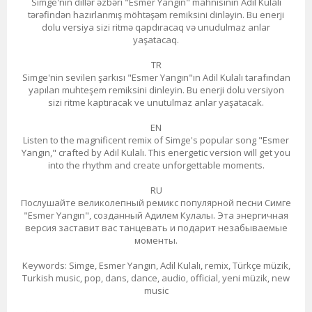
Simge'nin dillər əzbəri "Esmer Yangın" mahnısının Adil Kulalı
tərəfindən hazırlanmış möhtəşəm remiksini dinləyin. Bu enerji
dolu versiya sizi ritmə qapdıracaq və unudulmaz anlar
yaşatacaq.
TR
Simge'nin sevilen şarkısı "Esmer Yangın"ın Adil Kulalı tarafından
yapılan muhteşem remiksini dinleyin. Bu enerji dolu versiyon
sizi ritme kaptıracak ve unutulmaz anlar yaşatacak.
EN
Listen to the magnificent remix of Simge's popular song "Esmer
Yangın," crafted by Adil Kulalı. This energetic version will get you
into the rhythm and create unforgettable moments.
RU
Послушайте великолепный ремикс популярной песни Симге
"Esmer Yangın", созданный Адилем Кулалы. Эта энергичная
версия заставит вас танцевать и подарит незабываемые
моменты.
Keywords: Simge, Esmer Yangın, Adil Kulalı, remix, Türkçe müzik,
Turkish music, pop, dans, dance, audio, official, yeni müzik, new
music