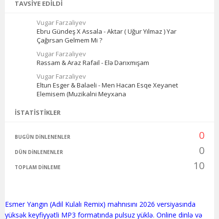
TAVSIYE EDILDI
Vugar Farzaliyev
Ebru Gündeş X Assala - Aktar ( Uğur Yılmaz ) Yar
Çağırsan Gelmem Mi ?
Vugar Farzaliyev
Rəssam & Araz Rafail - Elə Darıxmışam
Vugar Farzaliyev
Eltun Esger & Balaeli - Men Hacan Esqe Xeyanet
Elemisem (Muzikalni Meyxana
İSTATISTIKLER
0
BUGÜN DINLENENLER
0
DÜN DINLENENLER
10
TOPLAM DINLEME
Esmer Yangın (Adil Kulalı Remix) mahnısını 2026 versiyasında
yüksək keyfiyyətli MP3 formatında pulsuz yüklə. Online dinlə və