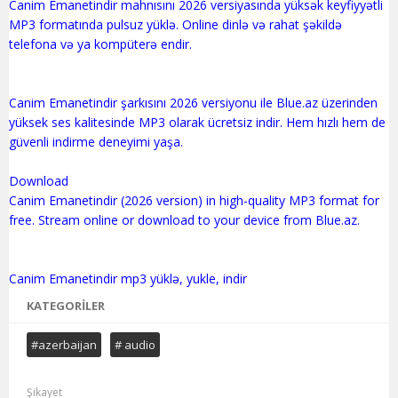
Canim Emanetindir mahnısını 2026 versiyasında yüksək keyfiyyətli
MP3 formatında pulsuz yüklə. Online dinlə və rahat şəkildə
telefona və ya kompüterə endir.
Canim Emanetindir şarkısını 2026 versiyonu ile Blue.az üzerinden
yüksek ses kalitesinde MP3 olarak ücretsiz indir. Hem hızlı hem de
güvenli indirme deneyimi yaşa.
Download
Canim Emanetindir (2026 version) in high-quality MP3 format for
free. Stream online or download to your device from Blue.az.
KATEGORILER
#azerbaijan
# audio
Şikayet