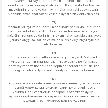
Mahmud Mikayıllının "Canım Emanetindir" mahnısı ilə
unudulmaz bir musiqi səyahətinə çıxın. Bu gözəl ifa Azərbaycan
musiqisinin ruhunu və dərinliyini mükəmməl şəkildə əks etdirir.
Mahnının emosional sözləri və melodiyası dinləyicini valeh edir.
TR
Mahmud Mikayıllı'nın "Canım Emanetindir" şarkısıyla unutulmaz
bir müzik yolculuğuna çıkın. Bu enfes performans, Azerbaycan
müziğinin ruhunu ve derinliğini mükemmel bir şekilde yansıtıyor.
Şarkının duygusal sözleri ve melodisi dinleyiciyi büyüleyici bir
etki bırakıyor.
EN
Embark on an unforgettable musical journey with Mahmud
Mikayıllı's "Canım Emanetindir." This exquisite performance
perfectly reflects the soul and depth of Azerbaijani music. The
song's emotional lyrics and melody captivate the listener.
RU
Отправьтесь в незабываемое музыкальное путешествие с
песней Махмуда Микайылли "Canım Emanetindir". Это
изысканное исполнение прекрасно отражает душу и
глубину азербайджанской музыки. Эмоциональные тексты
и мелодия песни очаровывают слушателя.