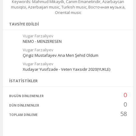
Keywords: Mahmud Mikayıllı, Canım Emanetindir, Azərbaycan
musiqisi, Azerbaijan music, Turkish music, Восточная музыка,
Oriental music
TAVSIYE EDILDI
Vugar Farzaliyev
NEMO - MENZERESEN
Vugar Farzaliyev
Çingiz Mustafayev Ana Men Şehid Oldum
Vugar Farzaliyev
Xudayar Yusifzade - Veten Yaxsidir 2020(YUKLE)
İSTATISTIKLER
0
BUGÜN DINLENENLER
0
DÜN DINLENENLER
58
TOPLAM DINLEME