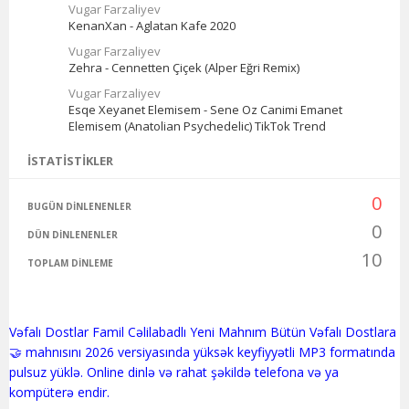
Vugar Farzaliyev
KenanXan - Aglatan Kafe 2020
Vugar Farzaliyev
Zehra - Cennetten Çiçek (Alper Eğri Remix)
Vugar Farzaliyev
Esqe Xeyanet Elemisem - Sene Oz Canimi Emanet
Elemisem (Anatolian Psychedelic) TikTok Trend
İSTATISTIKLER
0
BUGÜN DINLENENLER
0
DÜN DINLENENLER
10
TOPLAM DINLEME
Vəfalı Dostlar Famil Cəlilabadlı Yeni Mahnım Bütün Vəfalı Dostlara
🤝 mahnısını 2026 versiyasında yüksək keyfiyyətli MP3 formatında
pulsuz yüklə. Online dinlə və rahat şəkildə telefona və ya
kompüterə endir.