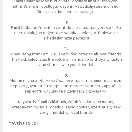
Famil Cəlilabadlıdan bütün vəfalı dostlara ithaf olunan yeni
mahnı. Bu mahnı dostluğun dəyərini və sadiqliyi tərənnüm edir.
Dinləyin və dostlarınızla paylaşın!
TR
Famil Cəlilabadlı'dan tüm vefalı dostlara adanan yeni şarkı. Bu
eser, dostluğun değerini ve sadakati anlatıyor. Dinleyin ve
arkadaşlarınızla paylaşın!
EN
A new song from Famil Cəlilabadlı dedicated to all loyal friends.
This track celebrates the value of friendship and loyalty. Listen
and share it with your friends!
RU
Новая песня от Фамиля Джалилабадлы, посвященная всем
верным друзьям. Этот трек воспевает ценность дружбы и
верности. Слушайте и делитесь с друзьями!
Keywords: Famil Cəlilabadlı, Vəfalı Dostlar, yeni mahnı,
Azərbaycan musiqisi, dostluq, sadiq dostlar, Azeri music, new
song, friendship, loyal friends
TAVSIYE EDILDI