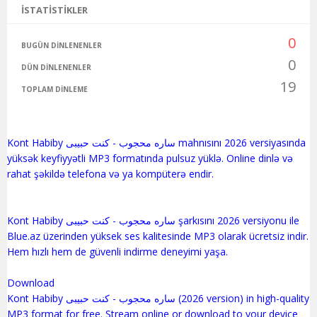
İSTATISTIKLER
0
BUGÜN DINLENENLER
0
DÜN DINLENENLER
19
TOPLAM DINLEME
Kont Habiby ساره محجوب - كنت حبيبى mahnısını 2026 versiyasında
yüksək keyfiyyətli MP3 formatında pulsuz yüklə. Online dinlə və
rahat şəkildə telefona və ya kompüterə endir.
Kont Habiby ساره محجوب - كنت حبيبى şarkısını 2026 versiyonu ile
Blue.az üzerinden yüksek ses kalitesinde MP3 olarak ücretsiz indir.
Hem hızlı hem de güvenli indirme deneyimi yaşa.
Download
Kont Habiby ساره محجوب - كنت حبيبى (2026 version) in high-quality
MP3 format for free. Stream online or download to your device