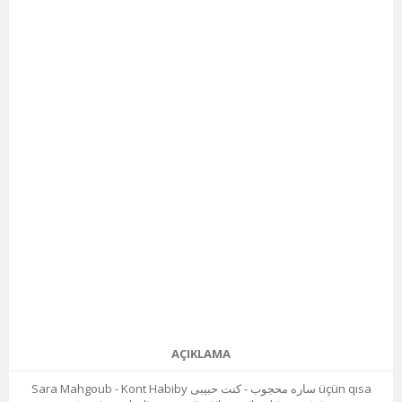
AÇIKLAMA
Sara Mahgoub - Kont Habiby ساره محجوب - كنت حبيبى üçün qısa