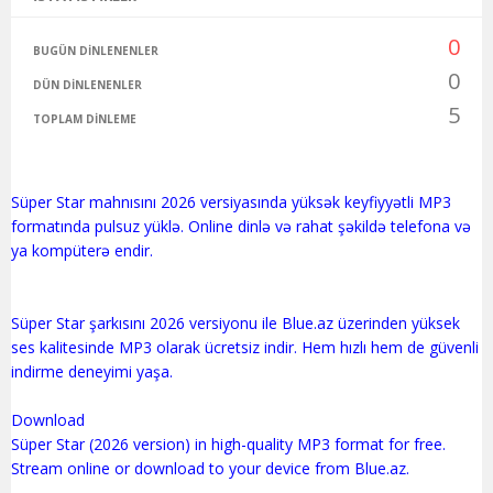
0
BUGÜN DINLENENLER
0
DÜN DINLENENLER
5
TOPLAM DINLEME
Süper Star mahnısını 2026 versiyasında yüksək keyfiyyətli MP3
formatında pulsuz yüklə. Online dinlə və rahat şəkildə telefona və
ya kompüterə endir.
Süper Star şarkısını 2026 versiyonu ile Blue.az üzerinden yüksek
ses kalitesinde MP3 olarak ücretsiz indir. Hem hızlı hem de güvenli
indirme deneyimi yaşa.
Download
Süper Star (2026 version) in high-quality MP3 format for free.
Stream online or download to your device from Blue.az.