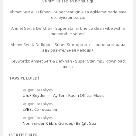
və ritmi ilə seçilən bir musiqi.
Ahmet Sert & Defkhan - Süper Star için kısa açıklama: sade ama
etkileyici bir parça.
Ahmet Sert & Defkhan - Süper Star in brief: a clean vibe with a
memorable sound.
Ahmet Sert & Defkhan - Süper Star: кратко — ровная подача
и выразительная мелодия.
Keywords: Ahmet Sert & Defkhan - Süper Star, mp3, download,
music
TAVSIYE EDILDI
Vugar Farzaliyev
Ufuk Beydemir - Ay Tenli Kadın Official Music
Vugar Farzaliyev
LVBEL C5 - dubaiiiiii
Vugar Farzaliyev
Norm Ender X Ebru Gündeş - Bir Çift Göz
İSTATISTIKLER