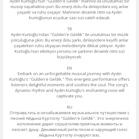
Aydın Kurtoğlu'nun "Gülden'e Geldik" mahnısı ilə unudulmaz bir
musiqi səyahətinə çıxın. Bu enerji dolu ifa dinləyicilərə xoş anlar
yaşadır və ruhu oxşayır. Mahnının dinamik ritmi və Aydın
Kurtoğlunun ecazkar səsi sizi valeh edəcək.
TR
Aydın Kurtoğlu'ndan "Gülden'e Geldik" ile unutulmaz bir müzik
yolculuğuna çıkın. Bu enerji dolu şarkı, dinleyicilere keyifli anlar
yaşatırken ruhu okşayan melodileriyle dikkat çekiyor. Aydın
Kurtoğlu'nun etkileyici yorumu ve şarkının dinamik ritmi sizi
büyüleyecek.
EN
Embark on an unforgettable musical journey with Aydın
Kurtoğlu's "Gülden'e Geldik." This energetic performance offers
listeners delightful moments and soothes the soul. The song's
dynamic rhythm and Aydın Kurtoğlu's enchanting voice will
captivate you.
RU
Отправьтесь в незабываемое музыкальное путешествие с
песней Айдына Куртоглу "Gülden'e Geldik". Это энергичное
исполнение дарит слушателям приятные моменты и
ласкает душу. Динамичный ритм песни и чарующий голос
Айдына Куртоглу очаруют вас.