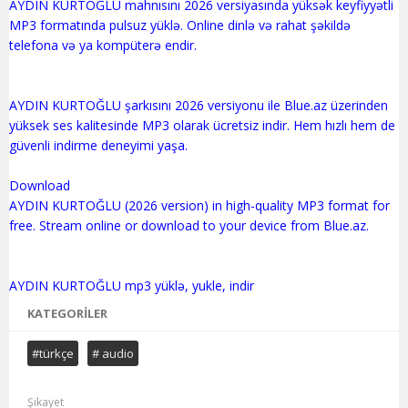
AYDIN KURTOĞLU mahnısını 2026 versiyasında yüksək keyfiyyətli
MP3 formatında pulsuz yüklə. Online dinlə və rahat şəkildə
telefona və ya kompüterə endir.
AYDIN KURTOĞLU şarkısını 2026 versiyonu ile Blue.az üzerinden
yüksek ses kalitesinde MP3 olarak ücretsiz indir. Hem hızlı hem de
güvenli indirme deneyimi yaşa.
Download
AYDIN KURTOĞLU (2026 version) in high-quality MP3 format for
free. Stream online or download to your device from Blue.az.
KATEGORILER
#türkçe
# audio
Şikayet