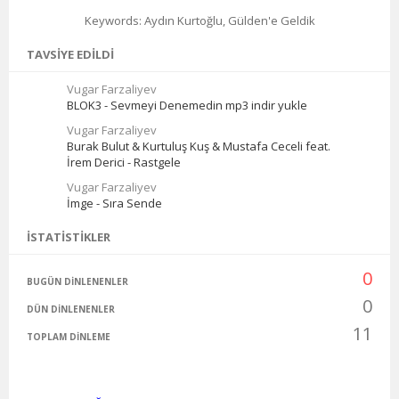
Keywords: Aydın Kurtoğlu, Gülden'e Geldik
TAVSIYE EDILDI
Vugar Farzaliyev
BLOK3 - Sevmeyi Denemedin mp3 indir yukle
Vugar Farzaliyev
Burak Bulut & Kurtuluş Kuş & Mustafa Ceceli feat.
İrem Derici - Rastgele
Vugar Farzaliyev
İmge - Sıra Sende
İSTATISTIKLER
0
BUGÜN DINLENENLER
0
DÜN DINLENENLER
11
TOPLAM DINLEME