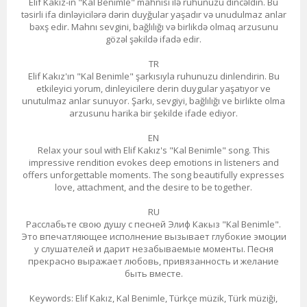
Elif Kakız-ın "Kal Benimle" mahnısı ilə ruhunuzu dincəldin. Bu
təsirli ifa dinləyicilərə dərin duyğular yaşadır və unudulmaz anlar
bəxş edir. Mahnı sevgini, bağlılığı və birlikdə olmaq arzusunu
gözəl şəkildə ifadə edir.
TR
Elif Kakız'ın "Kal Benimle" şarkısıyla ruhunuzu dinlendirin. Bu
etkileyici yorum, dinleyicilere derin duygular yaşatıyor ve
unutulmaz anlar sunuyor. Şarkı, sevgiyi, bağlılığı ve birlikte olma
arzusunu harika bir şekilde ifade ediyor.
EN
Relax your soul with Elif Kakız's "Kal Benimle" song. This
impressive rendition evokes deep emotions in listeners and
offers unforgettable moments. The song beautifully expresses
love, attachment, and the desire to be together.
RU
Расслабьте свою душу с песней Элиф Какыз "Kal Benimle".
Это впечатляющее исполнение вызывает глубокие эмоции
у слушателей и дарит незабываемые моменты. Песня
прекрасно выражает любовь, привязанность и желание
быть вместе.
Keywords: Elif Kakız, Kal Benimle, Türkçe müzik, Türk müziği,