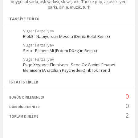
duygusal şarkı, aşk şarkısı, slow şarkı, Türkçe pop, akustik, yeni
şarkı, dinle, müzik, türk
TAVSIYE EDILDI
Vugar Farzaliyev
Blok3 - Napıyorsun Mesela (Deniz Bolat Remix)
Vugar Farzaliyev
Sefo - Bilmem Mi (Erdem Düzgün Remix)
Vugar Farzaliyev
Esqe Xeyanet Elemisem - Sene Oz Canimi Emanet
Elemisem (Anatolian Psychedelic) TikTok Trend
İSTATISTIKLER
0
BUGÜN DINLENENLER
0
DÜN DINLENENLER
2
TOPLAM DINLEME