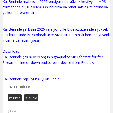
Kal Benimle mahnısını 2026 versiyasında yüksək keyfiyyətli MP3
formatında pulsuz yüklə. Online dinlə və rahat şəkildə telefona və
ya kompüterə endir.
Kal Benimle şarkısını 2026 versiyonu ile Blue.az üzerinden yüksek
ses kalitesinde MP3 olarak ücretsiz indir. Hem hızlı hem de güvenli
indirme deneyimi yaşa.
Download
Kal Benimle (2026 version) in high-quality MP3 format for free.
Stream online or download to your device from Blue.az.
KATEGORILER
#türkçe
# audio
Şikayet