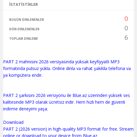
İSTATISTIKLER
0
BUGÜN DINLENENLER
0
DÜN DINLENENLER
6
TOPLAM DINLEME
PART 2 mahnısını 2026 versiyasında yüksək keyfiyyətli MP3
formatında pulsuz yüklə. Online dinlə və rahat şəkildə telefona və
ya kompüterə endir.
PART 2 şarkısını 2026 versiyonu ile Blue.az üzerinden yüksek ses
kalitesinde MP3 olarak ücretsiz indir. Hem hızlı hem de güvenli
indirme deneyimi yaşa.
Download
PART 2 (2026 version) in high-quality MP3 format for free. Stream
online or download to your device from Blue.az.