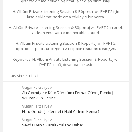
qısa təsvir: melodiyası və ritmi ilə seçilən bir musiqi.
H. Albüm Private Listening Session & Röportaj w - PART 2 için
kısa açıklama: sade ama etkileyici bir parça.
H. Albüm Private Listening Session & Röportaj w - PART 2 in brief:
a clean vibe with a memorable sound.
H. Albüm Private Listening Session & Röportaj w - PART 2:
кратко — ровная подача и выразительная мелодия.
Keywords: H. Albüm Private Listening Session & Röportaj w -
PART 2, mp3, download, music
TAVSIYE EDILDI
Vugar Farzaliyev
Ah Geçmişime Küle Döndüm ( Ferhat Güneş Remix )
WTFrank En Derine
Vugar Farzaliyev
Ebru Gündeş - Cennet ( Halil Yıldırım Remix )
Vugar Farzaliyev
Sevda Deniz Karali - Yalancı Bahar