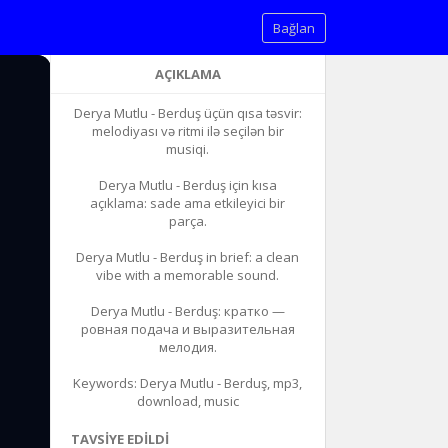
Bağlan
AÇIKLAMA
Derya Mutlu - Berduş üçün qısa təsvir:
melodiyası və ritmi ilə seçilən bir
musiqi.
Derya Mutlu - Berduş için kısa
açıklama: sade ama etkileyici bir
parça.
Derya Mutlu - Berduş in brief: a clean
vibe with a memorable sound.
Derya Mutlu - Berduş: кратко —
ровная подача и выразительная
мелодия.
Keywords: Derya Mutlu - Berduş, mp3,
download, music
TAVSIYE EDILDI