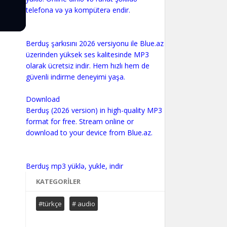
telefona və ya kompüterə endir.
Berduş şarkısını 2026 versiyonu ile Blue.az
üzerinden yüksek ses kalitesinde MP3
olarak ücretsiz indir. Hem hızlı hem de
güvenli indirme deneyimi yaşa.
Download
Berduş (2026 version) in high-quality MP3
format for free. Stream online or
download to your device from Blue.az.
KATEGORILER
#türkçe
# audio