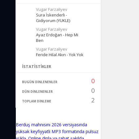
Vugar Farzaliyev
Sura İskenderli -
Gidiyorum (YUKLE)
Vugar Farzaliyev
Ayaz Erdoğan - Hep Mi
Ben
Vugar Farzaliyev
Feride Hilal Akın - Yok Yok
İSTATISTIKLER
0
BUGÜN DINLENENLER
0
DÜN DINLENENLER
2
TOPLAM DINLEME
Berduş mahnısını 2026 versiyasında
yüksək keyfiyyətli MP3 formatında pulsuz
yüklə. Online dinlə və rahat şəkildə