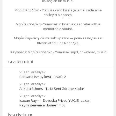
ilə seçilən bir musiqi.
Μαρία Καρλάκη - Yumusak için kısa açıklama: sade ama
etkileyici bir parça.
Μαρία Καρλάκη - Yumusak in brief: a clean vibe with a
memorable sound.
Μαρία Καρλάκη - Yumusak: кратко — ровная подача и
выразительная мелодия.
Keywords: Μαρία Καρλάκη - Yumusak, mp3, download, music
TAVSIYE EDILDI
Vugar Farzaliyev
Rəqsanə İsmayılova - Bivəfa 2
Vugar Farzaliyev
Ankara Echoes - Ta Ki Seni Görene Kadar
Vugar Farzaliyev
Isaxan Raymi - Devuska Privet (YUKLE) Isaxan
Raymi Девушка Привет mp3
İSTATISTIKLER