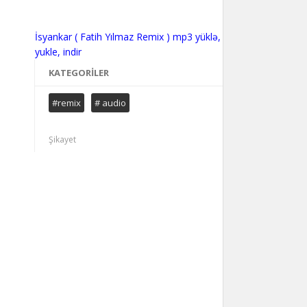
İsyankar ( Fatih Yılmaz Remix ) mp3 yüklə,
KATEGORILER
#remix
# audio
Şikayet