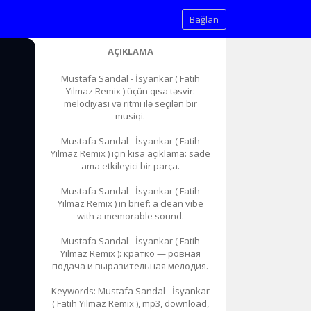
Bağlan
AÇIKLAMA
Mustafa Sandal - İsyankar ( Fatih
Yılmaz Remix ) üçün qısa təsvir:
melodiyası və ritmi ilə seçilən bir
musiqi.
Mustafa Sandal - İsyankar ( Fatih
Yılmaz Remix ) için kısa açıklama: sade
ama etkileyici bir parça.
Mustafa Sandal - İsyankar ( Fatih
Yılmaz Remix ) in brief: a clean vibe
with a memorable sound.
Mustafa Sandal - İsyankar ( Fatih
Yılmaz Remix ): кратко — ровная
подача и выразительная мелодия.
Keywords: Mustafa Sandal - İsyankar
( Fatih Yılmaz Remix ), mp3, download,