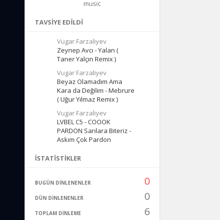
music
TAVSIYE EDILDI
Vugar Farzaliyev
Zeynep Avcı - Yalan (
Taner Yalçın Remix )
Vugar Farzaliyev
Beyaz Olamadım Ama
Kara da Değilim - Mebrure
( Uğur Yılmaz Remix )
Vugar Farzaliyev
LVBEL C5 - COOOK
PARDON Sarılara Biteriz -
Askım Çok Pardon
İSTATISTIKLER
0
BUGÜN DINLENENLER
0
DÜN DINLENENLER
6
TOPLAM DINLEME