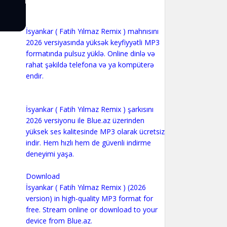
İsyankar ( Fatih Yılmaz Remix ) mahnısını
2026 versiyasında yüksək keyfiyyətli MP3
formatında pulsuz yüklə. Online dinlə və
rahat şəkildə telefona və ya kompüterə
endir.
İsyankar ( Fatih Yılmaz Remix ) şarkısını
2026 versiyonu ile Blue.az üzerinden
yüksek ses kalitesinde MP3 olarak ücretsiz
indir. Hem hızlı hem de güvenli indirme
deneyimi yaşa.
Download
İsyankar ( Fatih Yılmaz Remix ) (2026
version) in high-quality MP3 format for
free. Stream online or download to your
device from Blue.az.