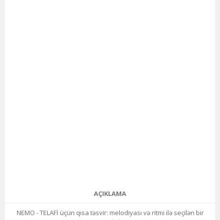
AÇIKLAMA
NEMO - TELAFİ üçün qısa təsvir: melodiyası və ritmi ilə seçilən bir