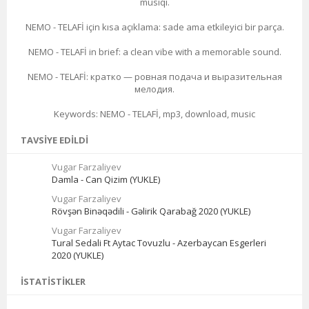
musiqi.
NEMO - TELAFİ için kısa açıklama: sade ama etkileyici bir parça.
NEMO - TELAFİ in brief: a clean vibe with a memorable sound.
NEMO - TELAFİ: кратко — ровная подача и выразительная
мелодия.
Keywords: NEMO - TELAFİ, mp3, download, music
TAVSIYE EDILDI
Vugar Farzaliyev
Damla - Can Qizim (YUKLE)
Vugar Farzaliyev
Rövşən Binəqədili - Gəlirik Qarabağ 2020 (YUKLE)
Vugar Farzaliyev
Tural Sedali Ft Aytac Tovuzlu - Azerbaycan Esgerleri
2020 (YUKLE)
İSTATISTIKLER