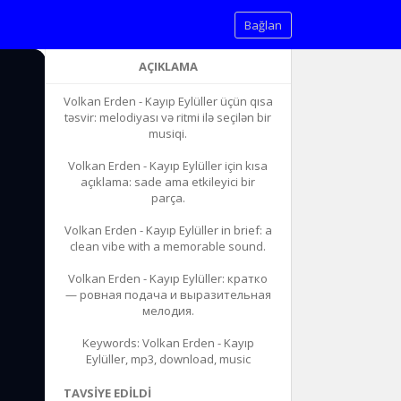
Bağlan
AÇIKLAMA
Volkan Erden - Kayıp Eylüller üçün qısa
təsvir: melodiyası və ritmi ilə seçilən bir
musiqi.
Volkan Erden - Kayıp Eylüller için kısa
açıklama: sade ama etkileyici bir
parça.
Volkan Erden - Kayıp Eylüller in brief: a
clean vibe with a memorable sound.
Volkan Erden - Kayıp Eylüller: кратко
— ровная подача и выразительная
мелодия.
Keywords: Volkan Erden - Kayıp
Eylüller, mp3, download, music
TAVSIYE EDILDI