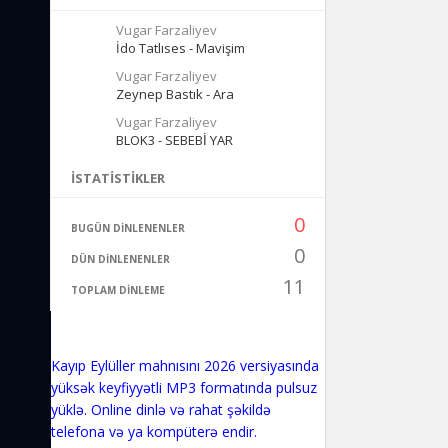
Vugar Farzaliyev
İdo Tatlıses - Mavişim
Vugar Farzaliyev
Zeynep Bastık - Ara
Vugar Farzaliyev
BLOK3 - SEBEBİ YAR
İSTATISTIKLER
0
BUGÜN DINLENENLER
0
DÜN DINLENENLER
11
TOPLAM DINLEME
Kayıp Eylüller mahnısını 2026 versiyasında
yüksək keyfiyyətli MP3 formatında pulsuz
yüklə. Online dinlə və rahat şəkildə
telefona və ya kompüterə endir.