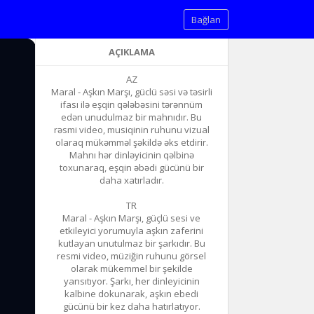
Bağlan
AÇIKLAMA
AZ
Maral - Aşkın Marşı, güclü səsi və təsirli
ifası ilə eşqin qələbəsini tərənnüm
edən unudulmaz bir mahnıdır. Bu
rəsmi video, musiqinin ruhunu vizual
olaraq mükəmməl şəkildə əks etdirir.
Mahnı hər dinləyicinin qəlbinə
toxunaraq, eşqin əbədi gücünü bir
daha xatırladır.
TR
Maral - Aşkın Marşı, güçlü sesi ve
etkileyici yorumuyla aşkın zaferini
kutlayan unutulmaz bir şarkıdır. Bu
resmi video, müziğin ruhunu görsel
olarak mükemmel bir şekilde
yansıtıyor. Şarkı, her dinleyicinin
kalbine dokunarak, aşkın ebedi
gücünü bir kez daha hatırlatıyor.