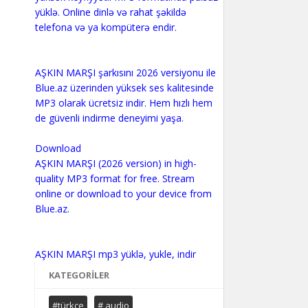
yüklə. Online dinlə və rahat şəkildə
telefona və ya kompüterə endir.
AŞKIN MARŞI şarkısını 2026 versiyonu ile
Blue.az üzerinden yüksek ses kalitesinde
MP3 olarak ücretsiz indir. Hem hızlı hem
de güvenli indirme deneyimi yaşa.
Download
AŞKIN MARŞI (2026 version) in high-
quality MP3 format for free. Stream
online or download to your device from
Blue.az.
KATEGORILER
#türkçe
# audio