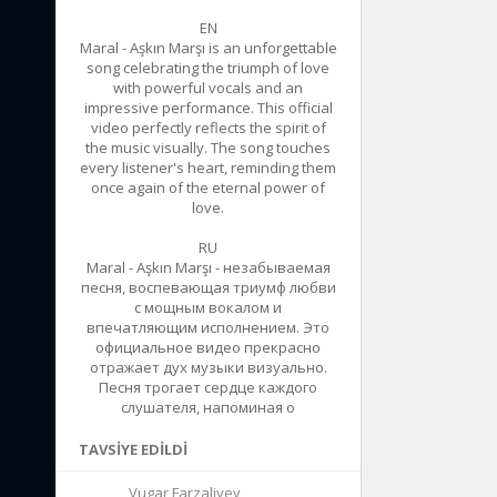
EN
Maral - Aşkın Marşı is an unforgettable
song celebrating the triumph of love
with powerful vocals and an
impressive performance. This official
video perfectly reflects the spirit of
the music visually. The song touches
every listener's heart, reminding them
once again of the eternal power of
love.
RU
Maral - Aşkın Marşı - незабываемая
песня, воспевающая триумф любви
с мощным вокалом и
впечатляющим исполнением. Это
официальное видео прекрасно
отражает дух музыки визуально.
Песня трогает сердце каждого
слушателя, напоминая о
TAVSIYE EDILDI
Vugar Farzaliyev