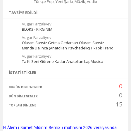
Türkçe Pop, Yeni Şarkı, Müzik, Audio
TAVSIYE EDILDI
Vugar Farzaliyev
BLOK3 - KIRGINIM
Vugar Farzaliyev
Ölərəm Sənsiz Getmə Gedərsən Ölərəm Sənsiz
Məndə Dalınca (Anatolian Psychedelic) TikTok Trend
Vugar Farzaliyev
Ta Ki Seni Görene Kadar Anatolian LapMusica
İSTATISTIKLER
0
BUGÜN DINLENENLER
0
DÜN DINLENENLER
15
TOPLAM DINLEME
El Âlem ( Samet Yıldırım Remix ) mahnısını 2026 versiyasında