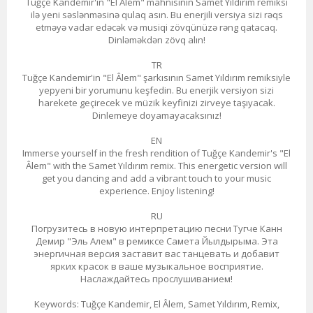
Tuğçe Kandemir'in "El Âlem" mahnısının Samet Yıldırım remiksi
ilə yeni səslənməsinə qulaq asın. Bu enerjili versiya sizi rəqs
etməyə vadar edəcək və musiqi zövqünüzə rəng qatacaq.
Dinləməkdən zövq alın!
TR
Tuğçe Kandemir'in "El Âlem" şarkısının Samet Yıldırım remiksiyle
yepyeni bir yorumunu keşfedin. Bu enerjik versiyon sizi
harekete geçirecek ve müzik keyfinizi zirveye taşıyacak.
Dinlemeye doyamayacaksınız!
EN
Immerse yourself in the fresh rendition of Tuğçe Kandemir's "El
Âlem" with the Samet Yıldırım remix. This energetic version will
get you dancing and add a vibrant touch to your music
experience. Enjoy listening!
RU
Погрузитесь в новую интерпретацию песни Тугче Канн
Демир "Эль Алем" в ремиксе Самета Йылдырыма. Эта
энергичная версия заставит вас танцевать и добавит
ярких красок в ваше музыкальное восприятие.
Наслаждайтесь прослушиванием!
Keywords: Tuğçe Kandemir, El Âlem, Samet Yıldırım, Remix,