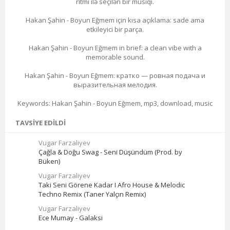
ritmi ilə seçilən bir musiqi.
Hakan Şahin - Boyun Eğmem için kısa açıklama: sade ama
etkileyici bir parça.
Hakan Şahin - Boyun Eğmem in brief: a clean vibe with a
memorable sound.
Hakan Şahin - Boyun Eğmem: кратко — ровная подача и
выразительная мелодия.
Keywords: Hakan Şahin - Boyun Eğmem, mp3, download, music
TAVSIYE EDILDI
Vugar Farzaliyev
Çağla & Doğu Swag - Seni Düşündüm (Prod. by
Büken)
Vugar Farzaliyev
Taki Seni Görene Kadar I Afro House & Melodic
Techno Remix (Taner Yalçın Remix)
Vugar Farzaliyev
Ece Mumay - Galaksi