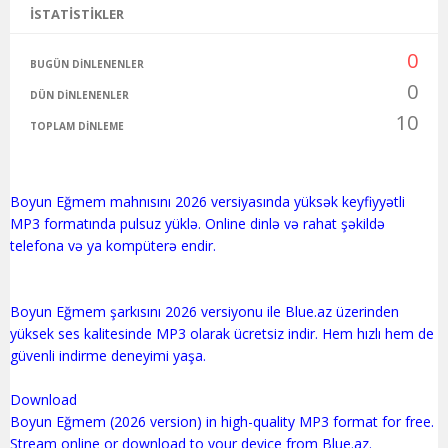
İSTATISTIKLER
0
BUGÜN DINLENENLER
0
DÜN DINLENENLER
10
TOPLAM DINLEME
Boyun Eğmem mahnısını 2026 versiyasında yüksək keyfiyyətli
MP3 formatında pulsuz yüklə. Online dinlə və rahat şəkildə
telefona və ya kompüterə endir.
Boyun Eğmem şarkısını 2026 versiyonu ile Blue.az üzerinden
yüksek ses kalitesinde MP3 olarak ücretsiz indir. Hem hızlı hem de
güvenli indirme deneyimi yaşa.
Download
Boyun Eğmem (2026 version) in high-quality MP3 format for free.
Stream online or download to your device from Blue.az.