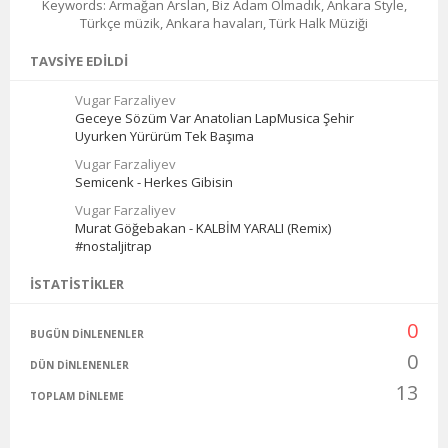
Keywords: Armağan Arslan, Biz Adam Olmadık, Ankara Style,
Türkçe müzik, Ankara havaları, Türk Halk Müziği
TAVSIYE EDILDI
Vugar Farzaliyev
Geceye Sözüm Var Anatolian LapMusica Şehir
Uyurken Yürürüm Tek Başıma
Vugar Farzaliyev
Semicenk - Herkes Gibisin
Vugar Farzaliyev
Murat Göğebakan - KALBİM YARALI (Remix)
#nostaljitrap
İSTATISTIKLER
0
BUGÜN DINLENENLER
0
DÜN DINLENENLER
13
TOPLAM DINLEME