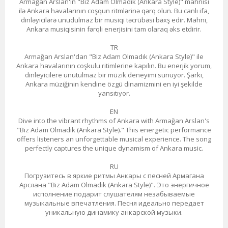
Armağan Arslan'ın "Biz Adam Olmadık (Ankara Style)" mahnısı
ilə Ankara havalarının coşqun ritmlərinə qərq olun. Bu canlı ifa,
dinləyicilərə unudulmaz bir musiqi təcrübəsi bəxş edir. Mahnı,
Ankara musiqisinin fərqli enerjisini tam olaraq əks etdirir.
TR
Armağan Arslan'dan "Biz Adam Olmadık (Ankara Style)" ile
Ankara havalarının coşkulu ritimlerine kapılın. Bu enerjik yorum,
dinleyicilere unutulmaz bir müzik deneyimi sunuyor. Şarkı,
Ankara müziğinin kendine özgü dinamizmini en iyi şekilde
yansıtıyor.
EN
Dive into the vibrant rhythms of Ankara with Armağan Arslan's
"Biz Adam Olmadık (Ankara Style)." This energetic performance
offers listeners an unforgettable musical experience. The song
perfectly captures the unique dynamism of Ankara music.
RU
Погрузитесь в яркие ритмы Анкары с песней Армагана
Арслана "Biz Adam Olmadık (Ankara Style)". Это энергичное
исполнение подарит слушателям незабываемые
музыкальные впечатления. Песня идеально передает
уникальную динамику анкарской музыки.