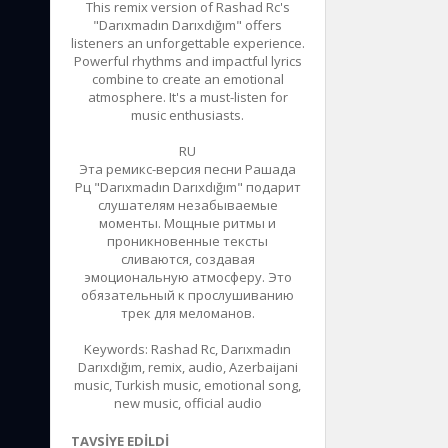
This remix version of Rashad Rc's
"Darıxmadın Darıxdığım" offers
listeners an unforgettable experience.
Powerful rhythms and impactful lyrics
combine to create an emotional
atmosphere. It's a must-listen for
music enthusiasts.
RU
Эта ремикс-версия песни Рашада
Рц "Darıxmadın Darıxdığım" подарит
слушателям незабываемые
моменты. Мощные ритмы и
проникновенные тексты
сливаются, создавая
эмоциональную атмосферу. Это
обязательный к прослушиванию
трек для меломанов.
Keywords: Rashad Rc, Darıxmadın
Darıxdığım, remix, audio, Azerbaijani
music, Turkish music, emotional song,
new music, official audio
TAVSIYE EDILDI