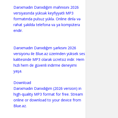
Darıxmadın Darıxdığım mahnısını 2026
versiyasında yüksək keyfiyyətli MP3
formatında pulsuz yüklə. Online dinlə və
rahat şəkildə telefona və ya kompüterə
endir.
Darıxmadın Darıxdığım şarkısını 2026
versiyonu ile Blue.az üzerinden yüksek ses
kalitesinde MP3 olarak ücretsiz indir. Hem
hızlı hem de güvenli indirme deneyimi
yaşa.
Download
Darıxmadın Darıxdığım (2026 version) in
high-quality MP3 format for free. Stream
online or download to your device from
Blue.az.