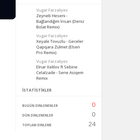
Vugar Farzaliyev
Zeyneb Heseni -
Bağlandığım İnsan (Deniz
Bolat Remix)
Vugar Farzaliyev
Xeyale Tovuzlu - Geceler
Qapqara Zülmet (Elsen
Pro Remix)
Vugar Farzaliyev
Elnar Xelilov ft Sebine
Celalzade - Sene Asiqem
Remix
İSTATISTIKLER
0
BUGÜN DINLENENLER
0
DÜN DINLENENLER
24
TOPLAM DINLEME