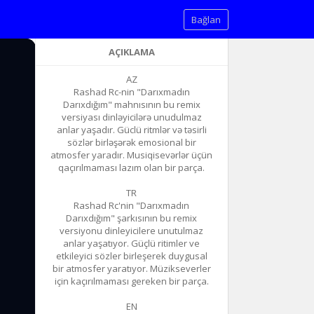
Bağlan
AÇIKLAMA
AZ
Rashad Rc-nin "Darıxmadın
Darıxdığım" mahnısının bu remix
versiyası dinləyicilərə unudulmaz
anlar yaşadır. Güclü ritmlər və təsirli
sözlər birləşərək emosional bir
atmosfer yaradır. Musiqisevərlər üçün
qaçırılmaması lazım olan bir parça.
TR
Rashad Rc'nin "Darıxmadın
Darıxdığım" şarkısının bu remix
versiyonu dinleyicilere unutulmaz
anlar yaşatıyor. Güçlü ritimler ve
etkileyici sözler birleşerek duygusal
bir atmosfer yaratıyor. Müzikseverler
için kaçırılmaması gereken bir parça.
EN