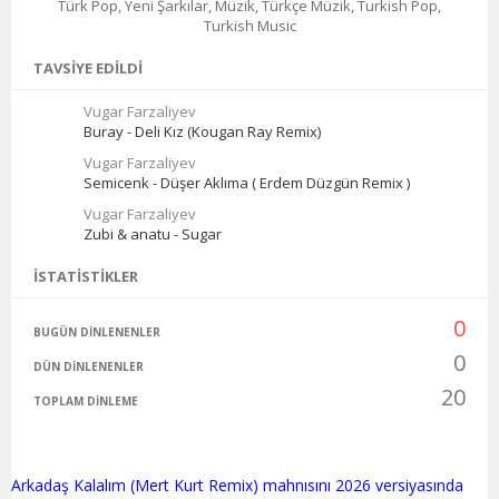
Türk Pop, Yeni Şarkılar, Müzik, Türkçe Müzik, Turkish Pop,
Turkish Music
TAVSIYE EDILDI
Vugar Farzaliyev
Buray - Deli Kız (Kougan Ray Remix)
Vugar Farzaliyev
Semicenk - Düşer Aklıma ( Erdem Düzgün Remix )
Vugar Farzaliyev
Zubi & anatu - Sugar
İSTATISTIKLER
0
BUGÜN DINLENENLER
0
DÜN DINLENENLER
20
TOPLAM DINLEME
Arkadaş Kalalım (Mert Kurt Remix) mahnısını 2026 versiyasında