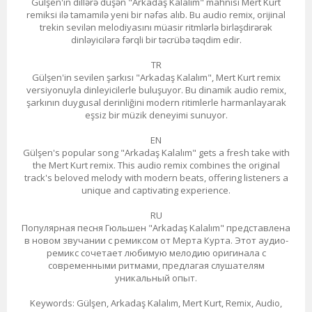
Gülşen'in dillərə düşən "Arkadaş Kalalım" mahnısı Mert Kurt
remiksi ilə tamamilə yeni bir nəfəs alıb. Bu audio remix, orijinal
trekin sevilən melodiyasını müasir ritmlərlə birləşdirərək
dinləyicilərə fərqli bir təcrübə təqdim edir.
TR
Gülşen'in sevilen şarkısı "Arkadaş Kalalım", Mert Kurt remix
versiyonuyla dinleyicilerle buluşuyor. Bu dinamik audio remix,
şarkının duygusal derinliğini modern ritimlerle harmanlayarak
eşsiz bir müzik deneyimi sunuyor.
EN
Gülşen's popular song "Arkadaş Kalalım" gets a fresh take with
the Mert Kurt remix. This audio remix combines the original
track's beloved melody with modern beats, offering listeners a
unique and captivating experience.
RU
Популярная песня Гюльшен "Arkadaş Kalalım" представлена
в новом звучании с ремиксом от Мерта Курта. Этот аудио-
ремикс сочетает любимую мелодию оригинала с
современными ритмами, предлагая слушателям
уникальный опыт.
Keywords: Gülşen, Arkadaş Kalalım, Mert Kurt, Remix, Audio,