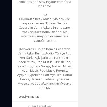
emotions and stay in your ears for a
long time.
RU
Слушайте великолепную ремикс-
версию песни "Furkan Demir -
Cesaretin Varmı Aşka". Этот аудио-
трек зажжет ваши любовные
чувства и надолго останется в
вашей памяти.
Keywords: Furkan Demir, Cesaretin
Varmı Aşka, Remix, Audio, Türkçe Pop,
Yeni Şarkı, Aşk Şarkıları, Türk Müzik,
Azeri Müzik, Pop Müzik, Turkish Pop,
New Song, Love Songs, Turkish Music,
Azeri Music, Pop Music, Ремикс,
Аудио, Турецкая Поп Музыка, Новая
Песня, Песни о Любви, Турецкая
Музыка, Азербайджанская Музыка,
Поп Му
TAVSIYE EDILDI
Vugar Farzaliyev