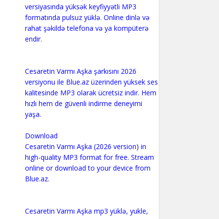
versiyasında yüksək keyfiyyətli MP3
formatında pulsuz yüklə. Online dinlə və
rahat şəkildə telefona və ya kompüterə
endir.
Cesaretin Varmı Aşka şarkısını 2026
versiyonu ile Blue.az üzerinden yüksek ses
kalitesinde MP3 olarak ücretsiz indir. Hem
hızlı hem de güvenli indirme deneyimi
yaşa.
Download
Cesaretin Varmı Aşka (2026 version) in
high-quality MP3 format for free. Stream
online or download to your device from
Blue.az.
Cesaretin Varmı Aşka mp3 yüklə, yukle,