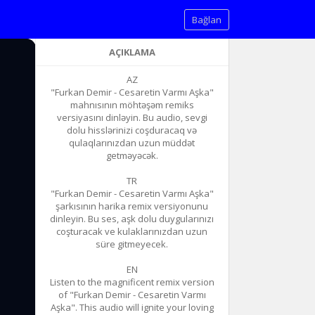
Bağlan
AÇIKLAMA
AZ
"Furkan Demir - Cesaretin Varmı Aşka"
mahnısının möhtəşəm remiks
versiyasını dinləyin. Bu audio, sevgi
dolu hisslərinizi coşduracaq və
qulaqlarınızdan uzun müddət
getməyəcək.
TR
"Furkan Demir - Cesaretin Varmı Aşka"
şarkısının harika remix versiyonunu
dinleyin. Bu ses, aşk dolu duygularınızı
coşturacak ve kulaklarınızdan uzun
süre gitmeyecek.
EN
Listen to the magnificent remix version
of "Furkan Demir - Cesaretin Varmı
Aşka". This audio will ignite your loving