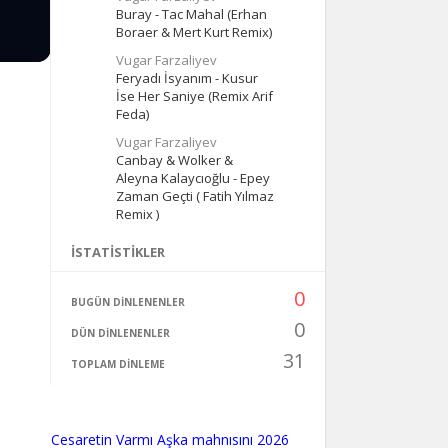
Buray - Tac Mahal (Erhan
Boraer & Mert Kurt Remix)
Vugar Farzaliyev
Feryadı İsyanım - Kusur
İse Her Saniye (Remix Arif
Feda)
Vugar Farzaliyev
Canbay & Wolker &
Aleyna Kalaycıoğlu - Epey
Zaman Geçti ( Fatih Yılmaz
Remix )
İSTATISTIKLER
0
BUGÜN DINLENENLER
0
DÜN DINLENENLER
31
TOPLAM DINLEME
Cesaretin Varmı Aşka mahnısını 2026