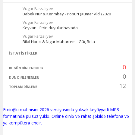
Vugar Farzaliyev
Babek Nur & Kerimbey - Popuri (Xumar Aldi) 2020
Vugar Farzaliyev
Keyvan - Etrin duyulur havada
Vugar Farzaliyev
Bilal Hancı & Nigar Muharrem - Güç Bela
İSTATISTIKLER
0
BUGÜN DINLENENLER
0
DÜN DINLENENLER
12
TOPLAM DINLEME
Emioğlu mahnısını 2026 versiyasında yüksək keyfiyyətli MP3
formatında pulsuz yüklə. Online dinlə və rahat şəkildə telefona və
ya kompüterə endir.