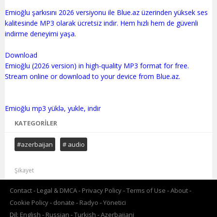
Emioğlu şarkısını 2026 versiyonu ile Blue.az üzerinden yüksek ses
kalitesinde MP3 olarak ücretsiz indir. Hem hızlı hem de güvenli
indirme deneyimi yaşa.
Download
Emioğlu (2026 version) in high-quality MP3 format for free.
Stream online or download to your device from Blue.az.
KATEGORILER
#azerbaijan
# audio
Şikayet
Contact
Legal & DMCA
Privacy Policy
Terms of Use
About
Cookie Policy
donate
Radyo
Yönetici
Dil:
English
Russian
Turkish
Azerbaijani