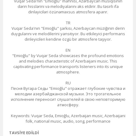
Vuqar Seda'nın "Emioğlu" mahnısı, Azərbaycan musiqisinin
dərin hisslərini və melodiyalarını əks etdirir. Bu təsirli ifa
dinləyiciləri özünəməxsus atmosferə aparır.
TR
Vuqar Seda'nın "Emioğlu" şarkısı, Azerbaycan müziğinin derin
duygularını ve melodilerini yansıtıyor. Bu etkileyici performans
dinleyicileri kendine özgü bir atmosfere taşıyor.
EN
"Emioğlu" by Vuqar Seda showcases the profound emotions
and melodies characteristic of Azerbaijani music. This
captivating performance transports listeners into its unique
atmosphere.
RU
Песня Вугара Седы "Emioğlu" отражает глубокие чувства и
мелодии азербайджанской музыки. Это трогательное
исполнение переносит слушателей в свою неповторимую
атмосферу.
Keywords: Vuqar Seda, Emioğlu, Azerbaijan music, Azerbaijani
folk, national music, audio, song, performance
TAVSIYE EDILDI