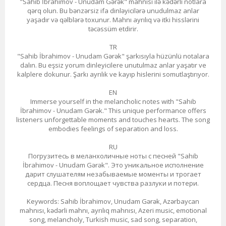
"Sahib İbrahimov - Unudam Gərək" mahnısı ilə kədərli notlara
qərq olun. Bu bənzərsiz ifa dinləyicilərə unudulmaz anlar
yaşadır və qəlblərə toxunur. Mahnı ayrılıq və itki hisslərini
təcəssüm etdirir.
TR
"Sahib İbrahimov - Unudam Gərək" şarkısıyla hüzünlü notalara
dalın. Bu eşsiz yorum dinleyicilere unutulmaz anlar yaşatır ve
kalplere dokunur. Şarkı ayrılık ve kayıp hislerini somutlaştırıyor.
EN
Immerse yourself in the melancholic notes with "Sahib
İbrahimov - Unudam Gərək." This unique performance offers
listeners unforgettable moments and touches hearts. The song
embodies feelings of separation and loss.
RU
Погрузитесь в меланхоличные ноты с песней "Sahib
İbrahimov - Unudam Gərək". Это уникальное исполнение
дарит слушателям незабываемые моменты и трогает
сердца. Песня воплощает чувства разлуки и потери.
Keywords: Sahib İbrahimov, Unudam Gərək, Azərbaycan
mahnısı, kədərli mahnı, ayrılıq mahnısı, Azeri music, emotional
song, melancholy, Turkish music, sad song, separation,