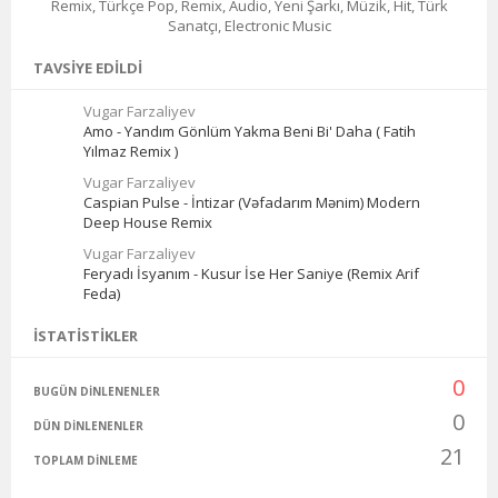
Remix, Türkçe Pop, Remix, Audio, Yeni Şarkı, Müzik, Hit, Türk
Sanatçı, Electronic Music
TAVSIYE EDILDI
Vugar Farzaliyev
Amo - Yandım Gönlüm Yakma Beni Bi' Daha ( Fatih
Yılmaz Remix )
Vugar Farzaliyev
Caspian Pulse - İntizar (Vəfadarım Mənim) Modern
Deep House Remix
Vugar Farzaliyev
Feryadı İsyanım - Kusur İse Her Saniye (Remix Arif
Feda)
İSTATISTIKLER
0
BUGÜN DINLENENLER
0
DÜN DINLENENLER
21
TOPLAM DINLEME