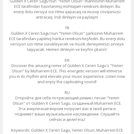
Gülden X Ceren Sagu'nun "Yemin Olsun" mahnısının Muharrem
ECE tərəfindən hazırlanmış möhtəşəm remiksini dinləyin. Bu
enerji dolu versiya sizi ritmə qapacaq və musiqi zövqünüzü
artıracaq. İndi dinləyin və paylaşın!
TR
Gülden X Ceren Sagu'nun "Yemin Olsun" şarkısının Muharrem
ECE tarafından yapılmış harika remiksini keşfedin. Bu enerji dolu
versiyon sizi ritme sürükleyecek ve müzik deneyiminizi zirveye
taşıyacak. Hemen dinleyin ve keyfini çıkarın!
EN
Discover the amazing remix of Gülden X Ceren Sagu's "Yemin
Olsun" by Muharrem ECE. This energetic version will immerse
you in its rhythm and elevate your music experience. Listen now
and enjoy the captivating sound!
RU
Откройте для себя потрясающий ремикс песни "Yemin
Olsun" от Gülden X Ceren Sagu, созданный Muharrem ECE.
Эта энергичная версия погрузит вас в свой ритм и
поднимет ваше музыкальное наслаждение. Слушайте
сейчас и делитесь!
Keywords: Gülden X Ceren Sagu, Yemin Olsun, Muharrem ECE