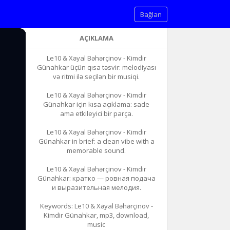
Bağlan
AÇIKLAMA
Le10 & Xəyal Bəhərçinov - Kimdir
Günahkar üçün qısa təsvir: melodiyası
və ritmi ilə seçilən bir musiqi.
Le10 & Xəyal Bəhərçinov - Kimdir
Günahkar için kısa açıklama: sade
ama etkileyici bir parça.
Le10 & Xəyal Bəhərçinov - Kimdir
Günahkar in brief: a clean vibe with a
memorable sound.
Le10 & Xəyal Bəhərçinov - Kimdir
Günahkar: кратко — ровная подача
и выразительная мелодия.
Keywords: Le10 & Xəyal Bəhərçinov -
Kimdir Günahkar, mp3, download,
music