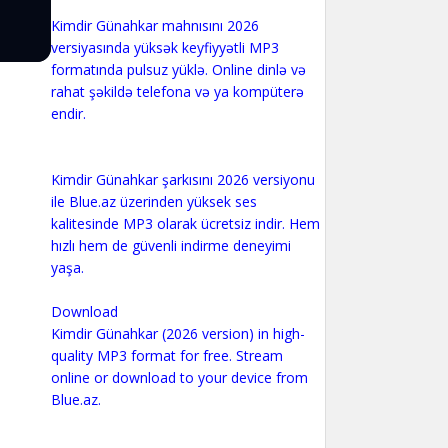
Kimdir Günahkar mahnısını 2026
versiyasında yüksək keyfiyyətli MP3
formatında pulsuz yüklə. Online dinlə və
rahat şəkildə telefona və ya kompüterə
endir.
Kimdir Günahkar şarkısını 2026 versiyonu
ile Blue.az üzerinden yüksek ses
kalitesinde MP3 olarak ücretsiz indir. Hem
hızlı hem de güvenli indirme deneyimi
yaşa.
Download
Kimdir Günahkar (2026 version) in high-
quality MP3 format for free. Stream
online or download to your device from
Blue.az.