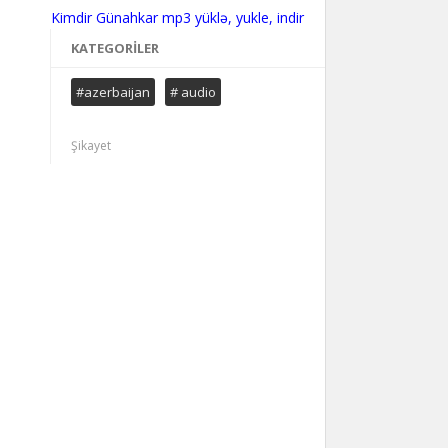
KATEGORILER
#azerbaijan
# audio
Şikayet