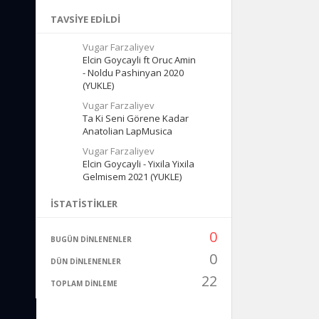
TAVSIYE EDILDI
Vugar Farzaliyev
Elcin Goycayli ft Oruc Amin
- Noldu Pashinyan 2020
(YUKLE)
Vugar Farzaliyev
Ta Ki Seni Görene Kadar
Anatolian LapMusica
Vugar Farzaliyev
Elcin Goycayli - Yixila Yixila
Gelmisem 2021 (YUKLE)
İSTATISTIKLER
0
BUGÜN DINLENENLER
0
DÜN DINLENENLER
22
TOPLAM DINLEME