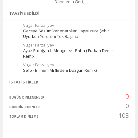
Dönmedin Geri,
TAVSIYE EDILDI
Vugar Farzaliyev
Geceye Sözüm Var Anatolian LapMusica Şehir
Uyurken Yürürüm Tek Başıma
Vugar Farzaliyev
Ayaz Erdoğan ft.Mengelez - Baba ( Furkan Demir
Remix )
Vugar Farzaliyev
Sefo - Bilmem Mi (Erdem Düzgün Remix)
İSTATISTIKLER
0
BUGÜN DINLENENLER
0
DÜN DINLENENLER
103
TOPLAM DINLEME