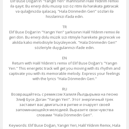
Elif Buse Doğan'ın "Yangın Yeri" mahnısının Halil Yıldırım remixi
ilə qayıt. Bu enerji dolu musiqi sizi öz ritmi ilə hərəkətə gətirəcək
və qulağınızda qalacaq. "Hala Dönmedin Geri" sözləri ilə
hisslərinizi ifadə edin.
TR
Elif Buse Doğan'ın "Yangın Yeri" şarkısının Halil Yıldırım remixi ile
geri dön. Bu enerji dolu müzik sizi ritmiyle harekete geçirecek ve
akılda kalıcı melodisiyle büyüleyecek. "Hala Dönmedin Geri"
sözleriyle duygularınızı ifade edin.
EN
Return with Halil Yıldırım's remix of Elif Buse Doğan's "Yangın
Yeri." This energetic track will get you moving with its rhythm and
captivate you with its memorable melody. Express your feelings
with the lyrics "Hala Dönmedin Geri."
RU
Возвращайтесь с ремиксом Халиля Йылдырыма на песню
Элиф Бусе Доган "Yangın Yeri". Этот энергичный трек
заставит вас двигаться в ритме и очарует своей
запоминающейся мелодией. Выразите свои чувства
словами "Hala Dönmedin Geri".
Keywords: Elif Buse Doğan, Yangın Yeri, Halil Yıldırım Remix, Hala