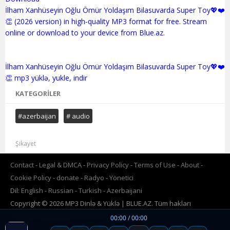
İlham Xanhüseyin Oğlu Ömür Yoldaşım Bilasuvarda Super Toy💖❤️
👏 (2026 version) in high-quality MP3 format for free. Stream
online or download to your device from Blue.az.
İlham Xanhüseyin Oğlu Ömür Yoldaşım Bilasuvarda Super Toy💖❤️
KATEGORILER
#azerbaijan
# audio
Şikayet
Contact
Legal & DMCA
Privacy Policy
Terms of Use
About
Cookie Policy
donate
Radyo
Yönetici
Dil:
English
Russian
Turkish
Azerbaijani
Copyright © 2026 MP3 Dinlə & Yüklə | BLUE.AZ. Tüm hakları
saklıdır.Powered by
www.BLUE.az
00:00 / 00:00