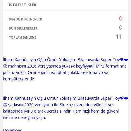
İSTATISTIKLER
0
BUGÜN DINLENENLER
0
DÜN DINLENENLER
11
TOPLAM DINLEME
İlham Xanhüseyin Oğlu Ömür Yoldaşım Bilasuvarda Super Toy💖❤️
👏 mahnısını 2026 versiyasında yüksək keyfiyyətli MP3 formatında
pulsuz yüklə. Online dinlə və rahat şəkildə telefona və ya
kompüterə endir.
İlham Xanhüseyin Oğlu Ömür Yoldaşım Bilasuvarda Super Toy💖❤️
👏 şarkısını 2026 versiyonu ile Blue.az üzerinden yüksek ses
kalitesinde MP3 olarak ücretsiz indir. Hem hızlı hem de güvenli
indirme deneyimi yaşa.
Download