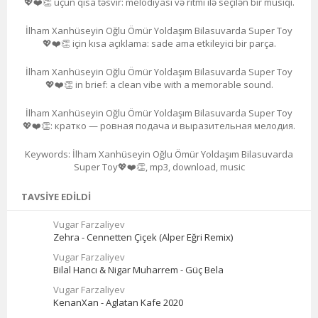
💖❤️👏 üçün qısa təsvir: melodiyası və ritmi ilə seçilən bir musiqi.
İlham Xanhüseyin Oğlu Ömür Yoldaşım Bilasuvarda Super Toy
💖❤️👏 için kısa açıklama: sade ama etkileyici bir parça.
İlham Xanhüseyin Oğlu Ömür Yoldaşım Bilasuvarda Super Toy
💖❤️👏 in brief: a clean vibe with a memorable sound.
İlham Xanhüseyin Oğlu Ömür Yoldaşım Bilasuvarda Super Toy
💖❤️👏: кратко — ровная подача и выразительная мелодия.
Keywords: İlham Xanhüseyin Oğlu Ömür Yoldaşım Bilasuvarda
Super Toy💖❤️👏, mp3, download, music
TAVSIYE EDILDI
Vugar Farzaliyev
Zehra - Cennetten Çiçek (Alper Eğri Remix)
Vugar Farzaliyev
Bilal Hancı & Nigar Muharrem - Güç Bela
Vugar Farzaliyev
KenanXan - Aglatan Kafe 2020