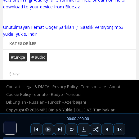
download to your device from Blue.az.
Unutulmayan Ferhat Göçer Şarkıları (1 Saatlik Versiyon) mp3
KATEGORILER
#türkçe
# audio
Şikayet
Contact
Legal & DMCA
Privacy Policy
Terms of Use
About
Cookie Policy
donate
Radyo
Yönetici
Dil:
English
Russian
Turkish
Azerbaijani
Copyright © 2026 MP3 Dinlə & Yüklə | BLUE.AZ. Tüm hakları
saklıdır.Powered by
www.BLUE.az
00:00 / 00:00
1×