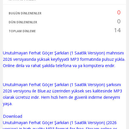
0
BUGÜN DINLENENLER
0
DÜN DINLENENLER
14
TOPLAM DINLEME
Unutulmayan Ferhat Göçer Şarkıları (1 Saatlik Versiyon) mahnısını
2026 versiyasında yüksək keyfiyyətli MP3 formatında pulsuz yüklə.
Online dinlə və rahat şəkildə telefona və ya kompüterə endir.
Unutulmayan Ferhat Göçer Şarkıları (1 Saatlik Versiyon) şarkısını
2026 versiyonu ile Blue.az üzerinden yüksek ses kalitesinde MP3
olarak ücretsiz indir. Hem hızlı hem de güvenli indirme deneyimi
yaşa.
Download
Unutulmayan Ferhat Göçer Şarkıları (1 Saatlik Versiyon) (2026
version) in high-quality MP3 format for free. Stream online or