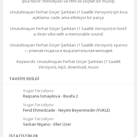
qısa təsvir: melodiyası və ritmi ilə seçilən bir musiqi.
Unutulmayan Ferhat Göçer Şarkıları (1 Saatlik Versiyon) için kısa
açıklama: sade ama etkileyici bir parça.
Unutulmayan Ferhat Göçer Şarkıları (1 Saatlik Versiyon) in brief:
a clean vibe with a memorable sound.
Unutulmayan Ferhat Göçer Şarkıları (1 Saatlik Versiyon): кратко
— ровная подача и выразительная мелодия.
Keywords: Unutulmayan Ferhat Göçer Şarkıları (1 Saatlik
Versiyon), mp3, download, music
TAVSIYE EDILDI
Vugar Farzaliyev
Rəqsanə İsmayılova - Bivəfa 2
Vugar Farzaliyev
Ferid Ehmedzade - Neyimi Beyenmedin (YUKLE)
Vugar Farzaliyev
Serkan Nişancı - Eller Üzer
İSTATISTIKLER