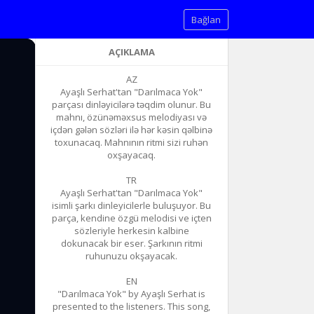
Bağlan
AÇIKLAMA
AZ
Ayaşlı Serhat'tan "Darılmaca Yok"
parçası dinləyicilərə təqdim olunur. Bu
mahnı, özünəməxsus melodiyası və
içdən gələn sözləri ilə hər kəsin qəlbinə
toxunacaq. Mahnının ritmi sizi ruhən
oxşayacaq.
TR
Ayaşlı Serhat'tan "Darılmaca Yok"
isimli şarkı dinleyicilerle buluşuyor. Bu
parça, kendine özgü melodisi ve içten
sözleriyle herkesin kalbine
dokunacak bir eser. Şarkının ritmi
ruhunuzu okşayacak.
EN
"Darılmaca Yok" by Ayaşlı Serhat is
presented to the listeners. This song,