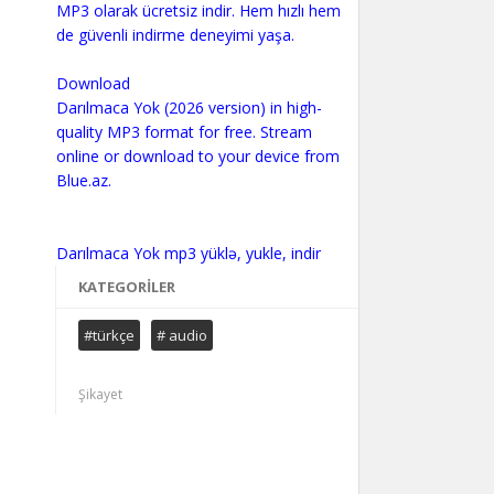
MP3 olarak ücretsiz indir. Hem hızlı hem
de güvenli indirme deneyimi yaşa.
Download
Darılmaca Yok (2026 version) in high-
quality MP3 format for free. Stream
online or download to your device from
Blue.az.
KATEGORILER
#türkçe
# audio
Şikayet