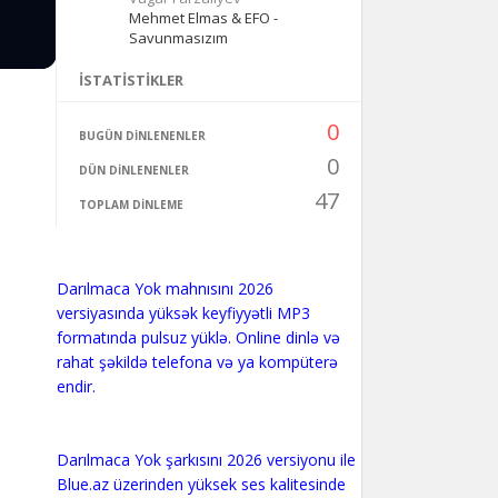
Mehmet Elmas & EFO -
Savunmasızım
İSTATISTIKLER
0
BUGÜN DINLENENLER
0
DÜN DINLENENLER
47
TOPLAM DINLEME
Darılmaca Yok mahnısını 2026
versiyasında yüksək keyfiyyətli MP3
formatında pulsuz yüklə. Online dinlə və
rahat şəkildə telefona və ya kompüterə
endir.
Darılmaca Yok şarkısını 2026 versiyonu ile
Blue.az üzerinden yüksek ses kalitesinde