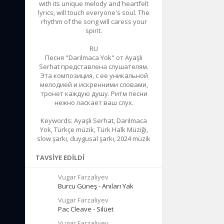
with its unique melody and heartfelt
lyrics, will touch everyone's soul. The
rhythm of the song will caress your
spirit.
RU
Песня "Darılmaca Yok" от Ayaşlı
Serhat представлена слушателям.
Эта композиция, с ее уникальной
мелодией и искренними словами,
тронет каждую душу. Ритм песни
нежно ласкает ваш слух.
Keywords: Ayaşlı Serhat, Darılmaca
Yok, Türkçe müzik, Türk Halk Müziği,
slow şarkı, duygusal şarkı, 2024 müzik
TAVSIYE EDILDI
Vugar Farzaliyev
Burcu Güneş - Anıları Yak
Vugar Farzaliyev
Pac Cleave - Silüet
Vugar Farzaliyev