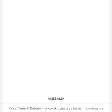
AÇIKLAMA
Murat Yeter & Rubato - İki Keklik üçün qısa təsvir: melodiyası və