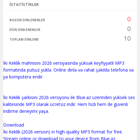
İSTATISTIKLER
0
BUGÜN DINLENENLER
0
DÜN DINLENENLER
10
TOPLAM DINLEME
İki Keklik mahnısını 2026 versiyasında yüksək keyfiyyətli MP3
formatında pulsuz yüklə. Online dinlə və rahat şəkildə telefona və
ya kompüterə endir.
İki Keklik şarkısını 2026 versiyonu ile Blue.az üzerinden yüksek ses
kalitesinde MP3 olarak ücretsiz indir. Hem hızlı hem de güvenli
indirme deneyimi yaşa.
Download
İki Keklik (2026 version) in high-quality MP3 format for free.
Stream online or download to your device from Blue.az.