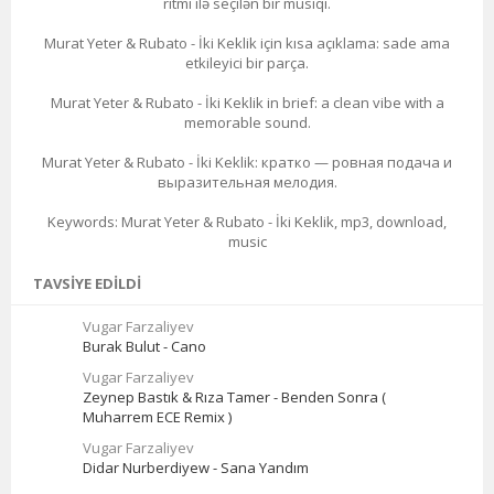
ritmi ilə seçilən bir musiqi.
Murat Yeter & Rubato - İki Keklik için kısa açıklama: sade ama
etkileyici bir parça.
Murat Yeter & Rubato - İki Keklik in brief: a clean vibe with a
memorable sound.
Murat Yeter & Rubato - İki Keklik: кратко — ровная подача и
выразительная мелодия.
Keywords: Murat Yeter & Rubato - İki Keklik, mp3, download,
music
TAVSIYE EDILDI
Vugar Farzaliyev
Burak Bulut - Cano
Vugar Farzaliyev
Zeynep Bastık & Rıza Tamer - Benden Sonra (
Muharrem ECE Remix )
Vugar Farzaliyev
Didar Nurberdiyew - Sana Yandım