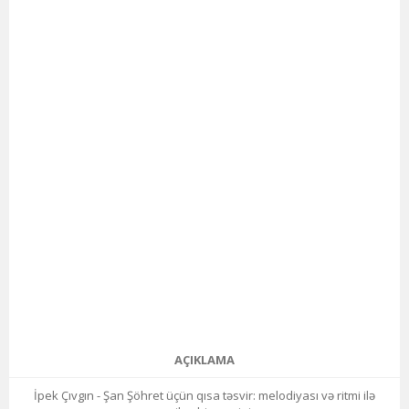
AÇIKLAMA
İpek Çıvgın - Şan Şöhret üçün qısa təsvir: melodiyası və ritmi ilə