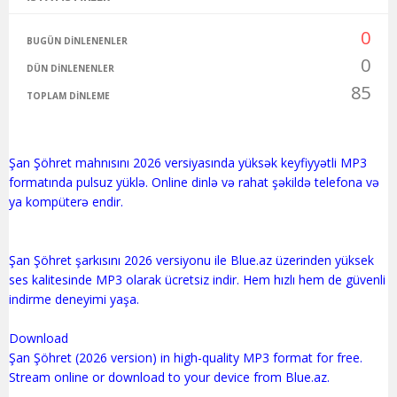
0
BUGÜN DINLENENLER
0
DÜN DINLENENLER
85
TOPLAM DINLEME
Şan Şöhret mahnısını 2026 versiyasında yüksək keyfiyyətli MP3
formatında pulsuz yüklə. Online dinlə və rahat şəkildə telefona və
ya kompüterə endir.
Şan Şöhret şarkısını 2026 versiyonu ile Blue.az üzerinden yüksek
ses kalitesinde MP3 olarak ücretsiz indir. Hem hızlı hem de güvenli
indirme deneyimi yaşa.
Download
Şan Şöhret (2026 version) in high-quality MP3 format for free.
Stream online or download to your device from Blue.az.