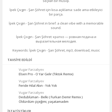
seçilən bir musiqi.
İpek Çıvgın - Şan Şöhret için kısa açıklama: sade ama etkileyici
bir parça.
İpek Çıvgın - Şan Şöhret in brief: a clean vibe with a memorable
sound.
İpek Çıvgın - Şan Şöhret: кратко — ровная подача и
выразительная мелодия.
Keywords: İpek Çıvgın - Şan Şöhret, mp3, download, music
TAVSIYE EDILDI
Vugar Farzaliyev
Elsen Pro - O Yar Gelir (Tiktok Remix)
Vugar Farzaliyev
Feride Hilal Akın - Yok Yok
Vugar Farzaliyev
Dedublüman - Belki ( Furkan Demir Remix )
Öldürdüm çiçeğimi, yaşatamadım
İSTATISTIKLER