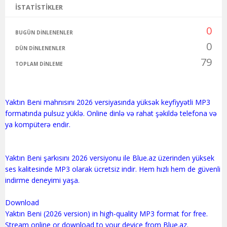
İSTATISTIKLER
0
BUGÜN DINLENENLER
0
DÜN DINLENENLER
79
TOPLAM DINLEME
Yaktın Beni mahnısını 2026 versiyasında yüksək keyfiyyətli MP3
formatında pulsuz yüklə. Online dinlə və rahat şəkildə telefona və
ya kompüterə endir.
Yaktın Beni şarkısını 2026 versiyonu ile Blue.az üzerinden yüksek
ses kalitesinde MP3 olarak ücretsiz indir. Hem hızlı hem de güvenli
indirme deneyimi yaşa.
Download
Yaktın Beni (2026 version) in high-quality MP3 format for free.
Stream online or download to your device from Blue.az.