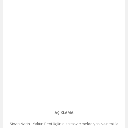
AÇIKLAMA
Sinan Narin - Yaktın Beni üçün qısa təsvir: melodiyası və ritmi ilə