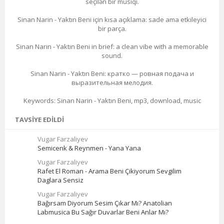
seçilən bir musiqi.
Sinan Narin - Yaktın Beni için kısa açıklama: sade ama etkileyici
bir parça.
Sinan Narin - Yaktın Beni in brief: a clean vibe with a memorable
sound.
Sinan Narin - Yaktın Beni: кратко — ровная подача и
выразительная мелодия.
Keywords: Sinan Narin - Yaktın Beni, mp3, download, music
TAVSIYE EDILDI
Vugar Farzaliyev
Semicenk & Reynmen - Yana Yana
Vugar Farzaliyev
Rafet El Roman - Arama Beni Çikiyorum Sevgilim
Daglara Sensiz
Vugar Farzaliyev
Bağırsam Diyorum Sesim Çıkar Mı? Anatolian
Labmusica Bu Sağır Duvarlar Beni Anlar Mı?