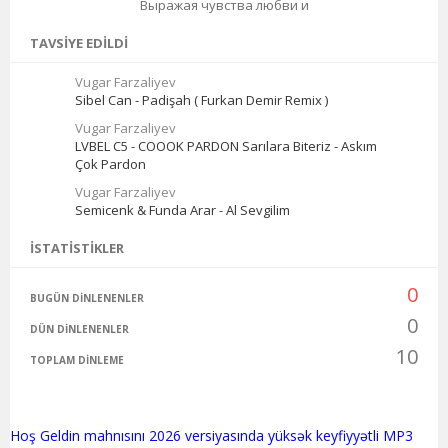
Выражая чувства любви и
TAVSIYE EDILDI
Vugar Farzaliyev
Sibel Can - Padişah ( Furkan Demir Remix )
Vugar Farzaliyev
LVBEL C5 - COOOK PARDON Sarılara Biteriz - Askım
Çok Pardon
Vugar Farzaliyev
Semicenk & Funda Arar - Al Sevgilim
İSTATISTIKLER
0
BUGÜN DINLENENLER
0
DÜN DINLENENLER
10
TOPLAM DINLEME
Hoş Geldin mahnısını 2026 versiyasında yüksək keyfiyyətli MP3