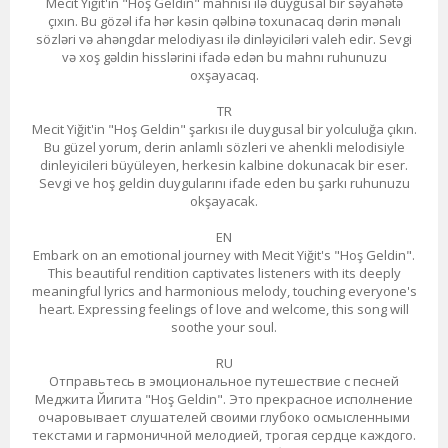
Mecit Yiğit'in "Hoş Geldin" mahnısı ilə duyğusal bir səyahətə
çıxın. Bu gözəl ifa hər kəsin qəlbinə toxunacaq dərin mənalı
sözləri və ahəngdar melodiyası ilə dinləyiciləri valeh edir. Sevgi
və xoş gəldin hisslərini ifadə edən bu mahnı ruhunuzu
oxşayacaq.
TR
Mecit Yiğit'in "Hoş Geldin" şarkısı ile duygusal bir yolculuğa çıkın.
Bu güzel yorum, derin anlamlı sözleri ve ahenkli melodisiyle
dinleyicileri büyüleyen, herkesin kalbine dokunacak bir eser.
Sevgi ve hoş geldin duygularını ifade eden bu şarkı ruhunuzu
okşayacak.
EN
Embark on an emotional journey with Mecit Yiğit's "Hoş Geldin".
This beautiful rendition captivates listeners with its deeply
meaningful lyrics and harmonious melody, touching everyone's
heart. Expressing feelings of love and welcome, this song will
soothe your soul.
RU
Отправьтесь в эмоциональное путешествие с песней
Меджита Йигита "Hoş Geldin". Это прекрасное исполнение
очаровывает слушателей своими глубоко осмысленными
текстами и гармоничной мелодией, трогая сердце каждого.