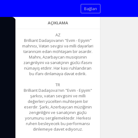
Bağlan
AÇIKLAMA
AZ
Brilliant Dadaşovanın "Evim - Eşiyim"
mahnısı, Vətən sevgisi və milli dəyərləri
tərənnüm edən möhtəşəm bir əsərdir.
Mahnı, Azərbaycan musiqisinin
zənginliyini və sənətçinin güclü ifasını
nümayiş etdirir. Hər kəsi ruhlandıran
bu ifanı dinləməyə dəvət edirik.
TR
Brilliant Dadaşova'nın "Evim - Eşiyim"
şarkısı, vatan sevgisini ve milli
değerleri yücelten muhteşem bir
eserdir. Şarkı, Azerbaycan müziğinin
zenginliğini ve sanatçının güçlü
yorumunu sergilemektedir. Herkesi
ruhen besleyecek bu performansı
dinlemeye davet ediyoruz.