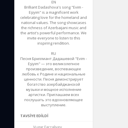
EN
Brilliant Dadashova's song "Evim -
Eşiyim" is a magnificent work
celebrating love for the homeland and
national values. The song showcases
the richness of Azerbaijani music and
the artist's powerful performance. We
invite everyone to listen to this
inspiring rendition.
RU
Песня Бриллиант Дадашевой "Evim -
Eşiyim" — это великолепное
произведение, воспевающее
любовь к Родине и национальные
ценности. Песня демонстрирует
богатство азербайджанской
музыки и мощное исполнение
артистки. Приглашаем всех
послушать это вдохновляющее
выступление.
TAVSIYE EDILDI
Vugar Farzaliyev