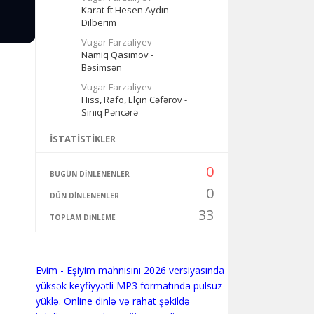
Karat ft Hesen Aydın -
Dilberim
Vugar Farzaliyev
Namiq Qasımov -
Bəsimsən
Vugar Farzaliyev
Hiss, Rafo, Elçin Cəfərov -
Sınıq Pəncərə
İSTATISTIKLER
0
BUGÜN DINLENENLER
0
DÜN DINLENENLER
33
TOPLAM DINLEME
Evim - Eşiyim mahnısını 2026 versiyasında
yüksək keyfiyyətli MP3 formatında pulsuz
yüklə. Online dinlə və rahat şəkildə