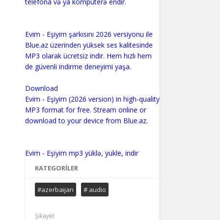
telefona və ya kompüterə endir.
Evim - Eşiyim şarkısını 2026 versiyonu ile
Blue.az üzerinden yüksek ses kalitesinde
MP3 olarak ücretsiz indir. Hem hızlı hem
de güvenli indirme deneyimi yaşa.
Download
Evim - Eşiyim (2026 version) in high-quality
MP3 format for free. Stream online or
download to your device from Blue.az.
KATEGORILER
#azerbaijan
# audio
Şikayet