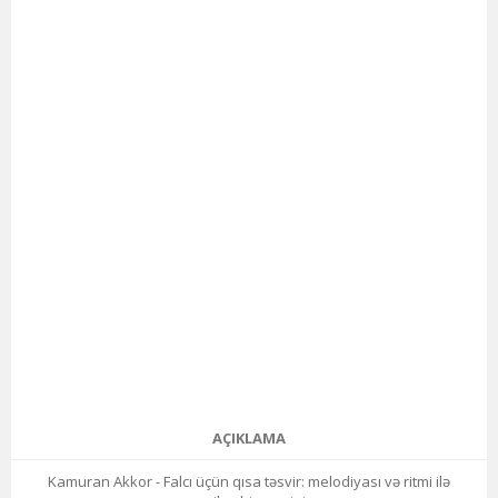
AÇIKLAMA
Kamuran Akkor - Falcı üçün qısa təsvir: melodiyası və ritmi ilə