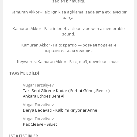
seçilən bir musiqi.
Kamuran Akkor - Falcı için kısa açıklama: sade ama etkileyici bir
parça.
Kamuran Akkor - Falcı in brief: a clean vibe with a memorable
sound.
Kamuran Akkor - Falcı: кратко — ровная подача и
выразительная мелодия.
Keywords: Kamuran Akkor - Falcı, mp3, download, music
TAVSIYE EDILDI
Vugar Farzaliyev
Taki Seni Görene Kadar ( Ferhat Güneş Remix )
Ankara Echoes Beni Al
Vugar Farzaliyev
Derya Bedavacı - Kalbimi Kırıyorlar Anne
Vugar Farzaliyev
Pac Cleave - Silüet
İSTATISTIKLER