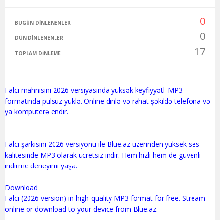
0
BUGÜN DINLENENLER
0
DÜN DINLENENLER
17
TOPLAM DINLEME
Falcı mahnısını 2026 versiyasında yüksək keyfiyyətli MP3
formatında pulsuz yüklə. Online dinlə və rahat şəkildə telefona və
ya kompüterə endir.
Falcı şarkısını 2026 versiyonu ile Blue.az üzerinden yüksek ses
kalitesinde MP3 olarak ücretsiz indir. Hem hızlı hem de güvenli
indirme deneyimi yaşa.
Download
Falcı (2026 version) in high-quality MP3 format for free. Stream
online or download to your device from Blue.az.