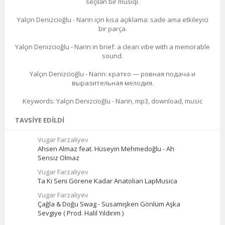
seçilən bir musiqi.
Yalçın Denizcioğlu - Narin için kısa açıklama: sade ama etkileyici
bir parça.
Yalçın Denizcioğlu - Narin in brief: a clean vibe with a memorable
sound.
Yalçın Denizcioğlu - Narin: кратко — ровная подача и
выразительная мелодия.
Keywords: Yalçın Denizcioğlu - Narin, mp3, download, music
TAVSIYE EDILDI
Vugar Farzaliyev
Ahsen Almaz feat. Hüseyin Mehmedoğlu - Ah
Sensiz Olmaz
Vugar Farzaliyev
Ta Ki Seni Görene Kadar Anatolian LapMusica
Vugar Farzaliyev
Çağla & Doğu Swag - Susamışken Gönlüm Aşka
Sevgiye ( Prod. Halil Yıldırım )