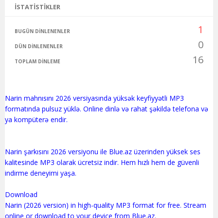
İSTATISTIKLER
1
BUGÜN DINLENENLER
0
DÜN DINLENENLER
16
TOPLAM DINLEME
Narin mahnısını 2026 versiyasında yüksək keyfiyyətli MP3
formatında pulsuz yüklə. Online dinlə və rahat şəkildə telefona və
ya kompüterə endir.
Narin şarkısını 2026 versiyonu ile Blue.az üzerinden yüksek ses
kalitesinde MP3 olarak ücretsiz indir. Hem hızlı hem de güvenli
indirme deneyimi yaşa.
Download
Narin (2026 version) in high-quality MP3 format for free. Stream
online or download to your device from Blue.az.