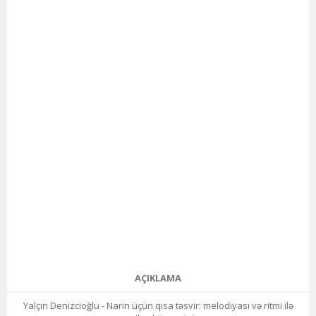
AÇIKLAMA
Yalçın Denizcioğlu - Narin üçün qısa təsvir: melodiyası və ritmi ilə