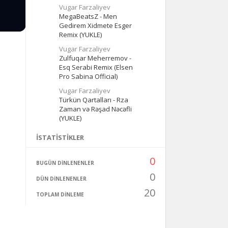
Vugar Farzaliyev
MegaBeatsZ - Men
Gedirem Xidmete Esger
Remix (YUKLE)
Vugar Farzaliyev
Zulfuqar Meherremov -
Esq Serabi Remix (Elsen
Pro Sabina Official)
Vugar Farzaliyev
Türkün Qartalları - Rza
Zaman və Rəşad Nəcəfli
(YUKLE)
İSTATISTIKLER
0
BUGÜN DINLENENLER
0
DÜN DINLENENLER
20
TOPLAM DINLEME