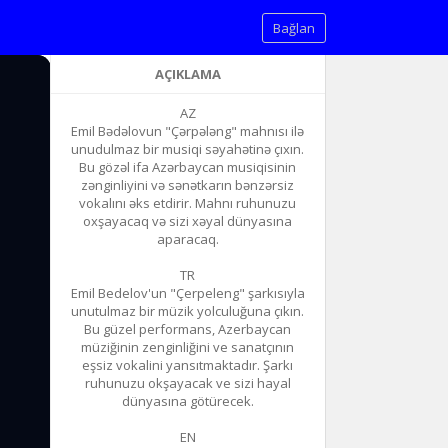
Bağlan
AÇIKLAMA
AZ
Emil Bədəlovun "Çərpələng" mahnısı ilə
unudulmaz bir musiqi səyahətinə çıxın.
Bu gözəl ifa Azərbaycan musiqisinin
zənginliyini və sənətkarın bənzərsiz
vokalını əks etdirir. Mahnı ruhunuzu
oxşayacaq və sizi xəyal dünyasına
aparacaq.
TR
Emil Bedelov'un "Çerpeleng" şarkısıyla
unutulmaz bir müzik yolculuğuna çıkın.
Bu güzel performans, Azerbaycan
müziğinin zenginliğini ve sanatçının
eşsiz vokalini yansıtmaktadır. Şarkı
ruhunuzu okşayacak ve sizi hayal
dünyasına götürecek.
EN