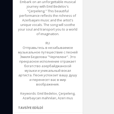
Embark on an unforgettable musical
journey with Emil Bedelov's
"Çerpeleng." This beautiful
performance reflects the richness of
Azerbaijani music and the artist's
unique vocals. The song will soothe
your soul and transport you to a world
of imagination.
RU
Отправьтесь в незабываемое
музыкальное путешествие с песней
Эмиля Беделова "Черпеленг". Это
прекрасное исполнение отражает
богатство азербайджанской
музыки и уникальный вокал
артиста. Песня успокоит вашу душу
и перенесет вас в мир
воображения.
Keywords: Emil Bedelov, Çerpeleng,
Azərbaycan mahnıları, Azeri mus
TAVSIYE EDILDI