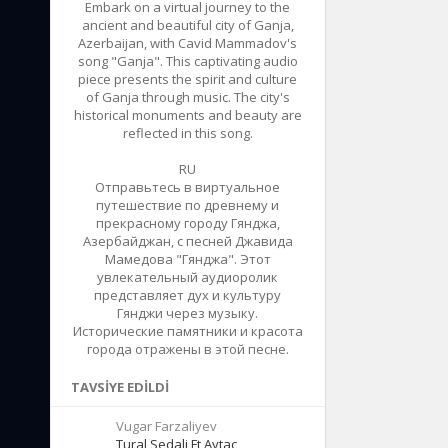
Embark on a virtual journey to the
ancient and beautiful city of Ganja,
Azerbaijan, with Cavid Mammadov's
song "Ganja". This captivating audio
piece presents the spirit and culture
of Ganja through music. The city's
historical monuments and beauty are
reflected in this song.
RU
Отправьтесь в виртуальное
путешествие по древнему и
прекрасному городу Гянджа,
Азербайджан, с песней Джавида
Мамедова "Гянджа". Этот
увлекательный аудиоролик
представляет дух и культуру
Гянджи через музыку.
Исторические памятники и красота
города отражены в этой песне.
TAVSIYE EDILDI
Vugar Farzaliyev
Tural Sedali Ft Aytac