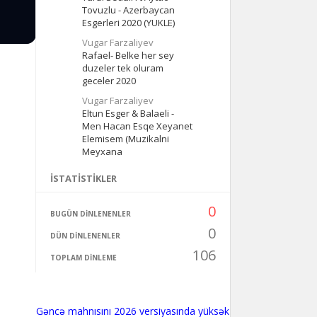
Tovuzlu - Azerbaycan
Esgerleri 2020 (YUKLE)
Vugar Farzaliyev
Rafael- Belke her sey
duzeler tek oluram
geceler 2020
Vugar Farzaliyev
Eltun Esger & Balaeli -
Men Hacan Esqe Xeyanet
Elemisem (Muzikalni
Meyxana
İSTATISTIKLER
0
BUGÜN DINLENENLER
0
DÜN DINLENENLER
106
TOPLAM DINLEME
Gəncə mahnısını 2026 versiyasında yüksək