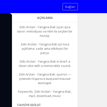
Bağlan
AÇIKLAMA
Zeki Arslan - Yangına Bak üçün qısa
təsvir: melodiyası və ritmi ilə seçilən bir
musiqi.
Zeki Arslan - Yangına Bak için kısa
açıklama: sade ama etkileyici bir
parça.
Zeki Arslan - Yangına Bak in brief: a
clean vibe with a memorable sound.
Zeki Arslan - Yangına Bak: кратко —
ровная подача и выразительная
мелодия.
Keywords: Zeki Arslan - Yangına Bak,
mp3, download, music
TAVSIYE EDILDI