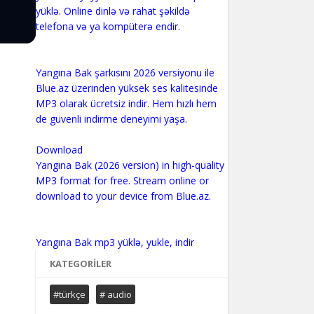
yüklə. Online dinlə və rahat şəkildə
telefona və ya kompüterə endir.
Yangına Bak şarkısını 2026 versiyonu ile
Blue.az üzerinden yüksek ses kalitesinde
MP3 olarak ücretsiz indir. Hem hızlı hem
de güvenli indirme deneyimi yaşa.
Download
Yangına Bak (2026 version) in high-quality
MP3 format for free. Stream online or
download to your device from Blue.az.
KATEGORILER
#türkçe
# audio