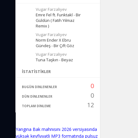
Vugar Farzaliyev
Emre Fel ft. Funktakl - Bir
Güldün ( Fatih Yılmaz
Remix )
Vugar Farzaliyev
Norm Ender X Ebru
Gündeş - Bir Çift Göz
Vugar Farzaliyev
Tuna Taşkın - Beyaz
İSTATISTIKLER
0
BUGÜN DINLENENLER
0
DÜN DINLENENLER
12
TOPLAM DINLEME
Yangına Bak mahnısını 2026 versiyasında
yüksək keyfiyyətli MP3 formatında pulsuz