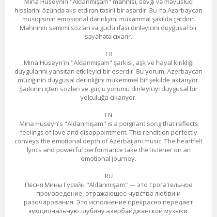
Mina Hüseynin "Aldanmışam" mahnısı, sevgi və məyusluq
hisslərini özündə əks etdirən təsirli bir əsərdir. Bu ifa Azərbaycan
musiqisinin emosional dərinliyini mükəmməl şəkildə çatdırır.
Mahnının səmimi sözləri və güclü ifası dinləyicini duyğusal bir
səyahətə çıxarır.
TR
Mina Hüseyn'in "Aldanmışam" şarkısı, aşk ve hayal kırıklığı
duygularını yansıtan etkileyici bir eserdir. Bu yorum, Azerbaycan
müziğinin duygusal derinliğini mükemmel bir şekilde aktarıyor.
Şarkının içten sözleri ve güçlü yorumu dinleyiciyi duygusal bir
yolculuğa çıkarıyor.
EN
Mina Huseyn's "Aldanmışam" is a poignant song that reflects
feelings of love and disappointment. This rendition perfectly
conveys the emotional depth of Azerbaijani music. The heartfelt
lyrics and powerful performance take the listener on an
emotional journey.
RU
Песня Мины Гусейн "Aldanmışam" — это трогательное
произведение, отражающее чувства любви и
разочарования. Это исполнение прекрасно передает
эмоциональную глубину азербайджанской музыки.