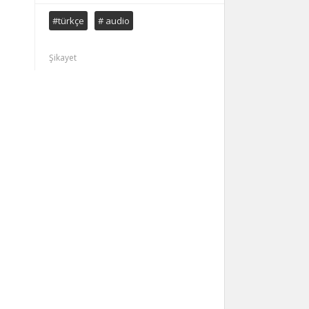
#türkçe
# audio
Şikayet