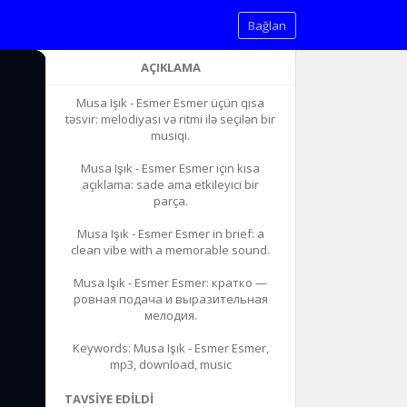
Bağlan
AÇIKLAMA
Musa Işık - Esmer Esmer üçün qısa
təsvir: melodiyası və ritmi ilə seçilən bir
musiqi.
Musa Işık - Esmer Esmer için kısa
açıklama: sade ama etkileyici bir
parça.
Musa Işık - Esmer Esmer in brief: a
clean vibe with a memorable sound.
Musa Işık - Esmer Esmer: кратко —
ровная подача и выразительная
мелодия.
Keywords: Musa Işık - Esmer Esmer,
mp3, download, music
TAVSIYE EDILDI