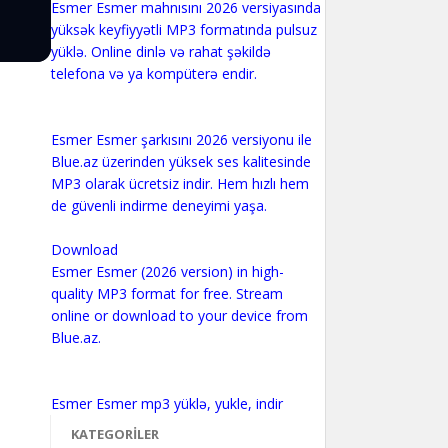
Esmer Esmer mahnısını 2026 versiyasında
yüksək keyfiyyətli MP3 formatında pulsuz
yüklə. Online dinlə və rahat şəkildə
telefona və ya kompüterə endir.
Esmer Esmer şarkısını 2026 versiyonu ile
Blue.az üzerinden yüksek ses kalitesinde
MP3 olarak ücretsiz indir. Hem hızlı hem
de güvenli indirme deneyimi yaşa.
Download
Esmer Esmer (2026 version) in high-
quality MP3 format for free. Stream
online or download to your device from
Blue.az.
KATEGORILER