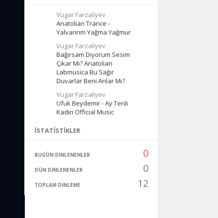
Vugar Farzaliyev
Anatolian Trance -
Yalvarırım Yağma Yağmur
Vugar Farzaliyev
Bağırsam Diyorum Sesim
Çıkar Mı? Anatolian
Labmusica Bu Sağır
Duvarlar Beni Anlar Mı?
Vugar Farzaliyev
Ufuk Beydemir - Ay Tenli
Kadın Official Music
İSTATISTIKLER
0
BUGÜN DINLENENLER
0
DÜN DINLENENLER
12
TOPLAM DINLEME