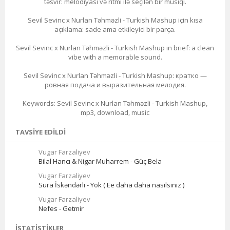
təsvir: melodiyası və ritmi ilə seçilən bir musiqi.
Sevil Sevinc x Nurlan Təhməzli - Turkish Mashup için kısa
açıklama: sade ama etkileyici bir parça.
Sevil Sevinc x Nurlan Təhməzli - Turkish Mashup in brief: a clean
vibe with a memorable sound.
Sevil Sevinc x Nurlan Təhməzli - Turkish Mashup: кратко —
ровная подача и выразительная мелодия.
Keywords: Sevil Sevinc x Nurlan Təhməzli - Turkish Mashup,
mp3, download, music
TAVSIYE EDILDI
Vugar Farzaliyev
Bilal Hancı & Nigar Muharrem - Güç Bela
Vugar Farzaliyev
Sura İskəndərli - Yok ( Ee daha daha nasılsınız )
Vugar Farzaliyev
Nefes - Getmir
İSTATISTIKLER