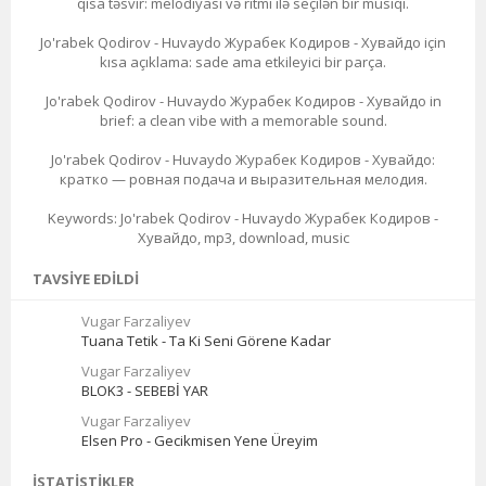
qısa təsvir: melodiyası və ritmi ilə seçilən bir musiqi.
Jo'rabek Qodirov - Huvaydo Журабек Кодиров - Хувайдо için
kısa açıklama: sade ama etkileyici bir parça.
Jo'rabek Qodirov - Huvaydo Журабек Кодиров - Хувайдо in
brief: a clean vibe with a memorable sound.
Jo'rabek Qodirov - Huvaydo Журабек Кодиров - Хувайдо:
кратко — ровная подача и выразительная мелодия.
Keywords: Jo'rabek Qodirov - Huvaydo Журабек Кодиров -
Хувайдо, mp3, download, music
TAVSIYE EDILDI
Vugar Farzaliyev
Tuana Tetik - Ta Ki Seni Görene Kadar
Vugar Farzaliyev
BLOK3 - SEBEBİ YAR
Vugar Farzaliyev
Elsen Pro - Gecikmisen Yene Üreyim
İSTATISTIKLER