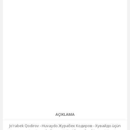
AÇIKLAMA
Jo'rabek Qodirov - Huvaydo Журабек Кодиров - Хувайдо üçün