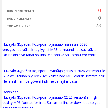
0
BUGÜN DINLENENLER
0
DÜN DINLENENLER
23
TOPLAM DINLEME
Huvaydo Журабек Кодиров - Хувайдо mahnısını 2026
versiyasında yüksək keyfiyyətli MP3 formatında pulsuz yüklə.
Online dinlə və rahat şəkildə telefona və ya kompüterə endir.
Huvaydo Журабек Кодиров - Хувайдо şarkısını 2026 versiyonu ile
Blue.az üzerinden yüksek ses kalitesinde MP3 olarak ücretsiz indir.
Hem hızlı hem de güvenli indirme deneyimi yaşa.
Download
Huvaydo Журабек Кодиров - Хувайдо (2026 version) in high-
quality MP3 format for free. Stream online or download to your
device from Blue.az.