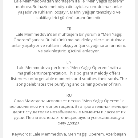
Lalə Məmmədovadan möhtəşəm ifa ilə "Mən yağışı öpərəm"
mahnısı. Bu həzin melodiya dinləyicilərə unudulmaz anlar
yaşadır və ruhlarını oxşayır. Mahnı yağışın təmizləyici və
sakitləşdirici gücünü tərənnüm edir.
TR
Lale Memmedova'dan muhteşem bir yorumla "Men Yağışı
Öperem" şarkısı. Bu hüzünlü melodi dinleyicilere unutulmaz
anlar yaşatıyor ve ruhlarını okşuyor. Şarkı, yağmurun arındırıcı
ve sakinleştirici gücünü anlatıyor.
EN
Lale Memmedova performs "Men Yağışı Öperem" with a
magnificent interpretation. This poignant melody offers
listeners unforgettable moments and soothes their souls. The
song celebrates the purifying and calming power of rain.
RU
Лала Мамедова исполняет песню "Men Yağışı Öperem" с
великолепной интерпретацией. Эта трогательная мелодия
дарит слушателям незабываемые моменты и ласкает их
души. Песня воспевает очищающую и успокаивающую
силу дождя.
Keywords: Lale Memmedova, Men Yağışı Öperem, Azerbaijan