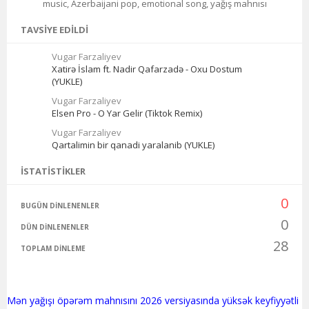
music, Azerbaijani pop, emotional song, yağış mahnısı
TAVSIYE EDILDI
Vugar Farzaliyev
Xatirə İslam ft. Nadir Qafarzadə - Oxu Dostum
(YUKLE)
Vugar Farzaliyev
Elsen Pro - O Yar Gelir (Tiktok Remix)
Vugar Farzaliyev
Qartalimin bir qanadi yaralanib (YUKLE)
İSTATISTIKLER
0
BUGÜN DINLENENLER
0
DÜN DINLENENLER
28
TOPLAM DINLEME
Mən yağışı öpərəm mahnısını 2026 versiyasında yüksək keyfiyyətli