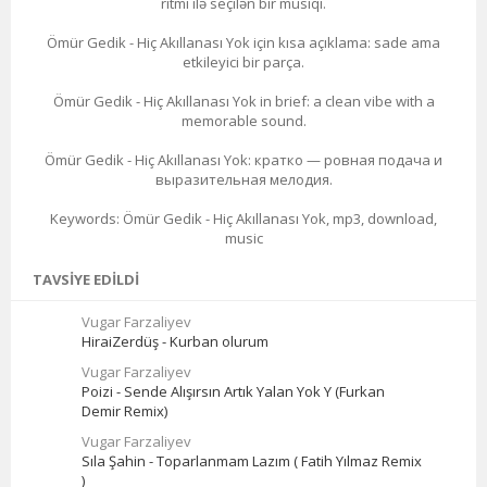
ritmi ilə seçilən bir musiqi.
Ömür Gedik - Hiç Akıllanası Yok için kısa açıklama: sade ama
etkileyici bir parça.
Ömür Gedik - Hiç Akıllanası Yok in brief: a clean vibe with a
memorable sound.
Ömür Gedik - Hiç Akıllanası Yok: кратко — ровная подача и
выразительная мелодия.
Keywords: Ömür Gedik - Hiç Akıllanası Yok, mp3, download,
music
TAVSIYE EDILDI
Vugar Farzaliyev
HiraiZerdüş - Kurban olurum
Vugar Farzaliyev
Poizi - Sende Alışırsın Artık Yalan Yok Y (Furkan
Demir Remix)
Vugar Farzaliyev
Sıla Şahin - Toparlanmam Lazım ( Fatih Yılmaz Remix
)