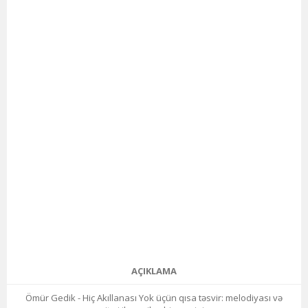
AÇIKLAMA
Ömür Gedik - Hiç Akıllanası Yok üçün qısa təsvir: melodiyası və