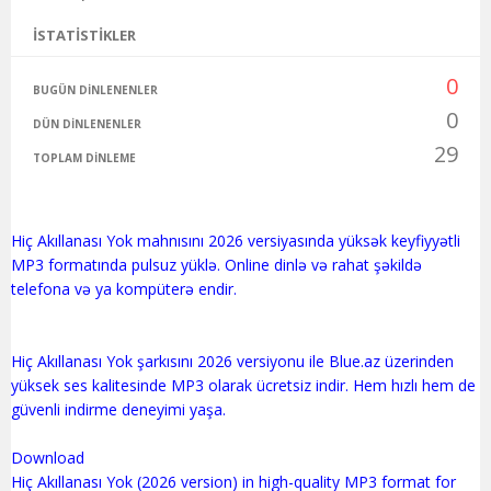
İSTATISTIKLER
0
BUGÜN DINLENENLER
0
DÜN DINLENENLER
29
TOPLAM DINLEME
Hiç Akıllanası Yok mahnısını 2026 versiyasında yüksək keyfiyyətli
MP3 formatında pulsuz yüklə. Online dinlə və rahat şəkildə
telefona və ya kompüterə endir.
Hiç Akıllanası Yok şarkısını 2026 versiyonu ile Blue.az üzerinden
yüksek ses kalitesinde MP3 olarak ücretsiz indir. Hem hızlı hem de
güvenli indirme deneyimi yaşa.
Download
Hiç Akıllanası Yok (2026 version) in high-quality MP3 format for