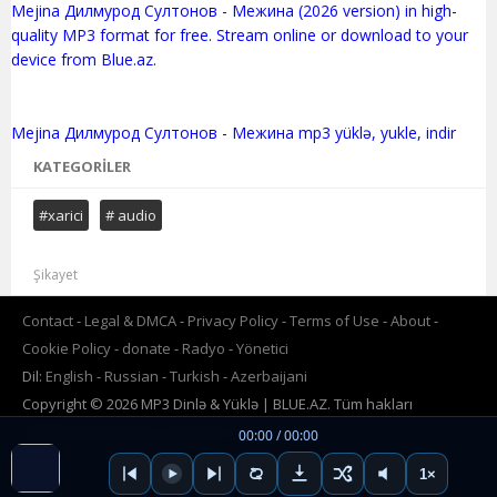
Mejina Дилмурод Султонов - Межина (2026 version) in high-
quality MP3 format for free. Stream online or download to your
device from Blue.az.
KATEGORILER
#xarici
# audio
Şikayet
Contact
Legal & DMCA
Privacy Policy
Terms of Use
About
Cookie Policy
donate
Radyo
Yönetici
Dil:
English
Russian
Turkish
Azerbaijani
Copyright © 2026 MP3 Dinlə & Yüklə | BLUE.AZ. Tüm hakları
saklıdır.Powered by
www.BLUE.az
00:00 / 00:00
1×