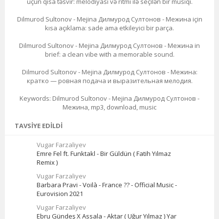
üçün qısa təsvir: melodiyası və ritmi ilə seçilən bir musiqi.
Dilmurod Sultonov - Mejina Дилмурод Султонов - Межина için
kısa açıklama: sade ama etkileyici bir parça.
Dilmurod Sultonov - Mejina Дилмурод Султонов - Межина in
brief: a clean vibe with a memorable sound.
Dilmurod Sultonov - Mejina Дилмурод Султонов - Межина:
кратко — ровная подача и выразительная мелодия.
Keywords: Dilmurod Sultonov - Mejina Дилмурод Султонов -
Межина, mp3, download, music
TAVSIYE EDILDI
Vugar Farzaliyev
Emre Fel ft. Funktakl - Bir Güldün ( Fatih Yılmaz
Remix )
Vugar Farzaliyev
Barbara Pravi - Voilà - France ?? - Official Music -
Eurovision 2021
Vugar Farzaliyev
Ebru Gündeş X Assala - Aktar ( Uğur Yılmaz ) Yar