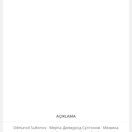
AÇIKLAMA
Dilmurod Sultonov - Mejina Дилмурод Султонов - Межина