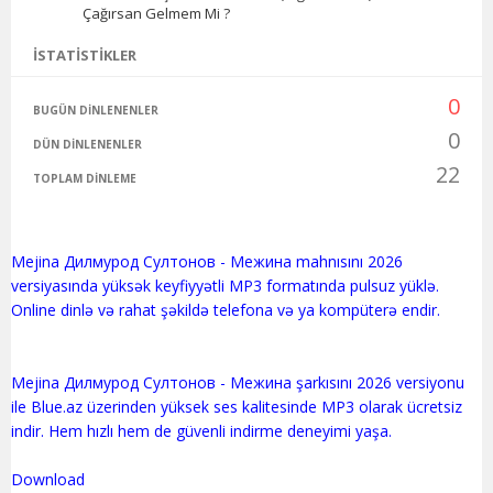
Çağırsan Gelmem Mi ?
İSTATISTIKLER
0
BUGÜN DINLENENLER
0
DÜN DINLENENLER
22
TOPLAM DINLEME
Mejina Дилмурод Султонов - Межина mahnısını 2026
versiyasında yüksək keyfiyyətli MP3 formatında pulsuz yüklə.
Online dinlə və rahat şəkildə telefona və ya kompüterə endir.
Mejina Дилмурод Султонов - Межина şarkısını 2026 versiyonu
ile Blue.az üzerinden yüksek ses kalitesinde MP3 olarak ücretsiz
indir. Hem hızlı hem de güvenli indirme deneyimi yaşa.
Download