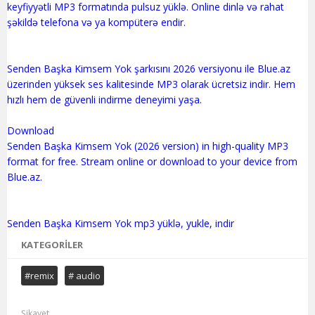
keyfiyyətli MP3 formatında pulsuz yüklə. Online dinlə və rahat
şəkildə telefona və ya kompüterə endir.
Senden Başka Kimsem Yok şarkısını 2026 versiyonu ile Blue.az
üzerinden yüksek ses kalitesinde MP3 olarak ücretsiz indir. Hem
hızlı hem de güvenli indirme deneyimi yaşa.
Download
Senden Başka Kimsem Yok (2026 version) in high-quality MP3
format for free. Stream online or download to your device from
Blue.az.
KATEGORILER
#remix
# audio
Şikayet