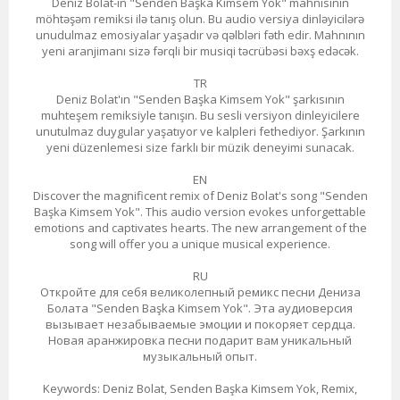
Deniz Bolat-ın "Senden Başka Kimsem Yok" mahnısının
möhtəşəm remiksi ilə tanış olun. Bu audio versiya dinləyicilərə
unudulmaz emosiyalar yaşadır və qəlbləri fəth edir. Mahnının
yeni aranjimanı sizə fərqli bir musiqi təcrübəsi bəxş edəcək.
TR
Deniz Bolat'ın "Senden Başka Kimsem Yok" şarkısının
muhteşem remiksiyle tanışın. Bu sesli versiyon dinleyicilere
unutulmaz duygular yaşatıyor ve kalpleri fethediyor. Şarkının
yeni düzenlemesi size farklı bir müzik deneyimi sunacak.
EN
Discover the magnificent remix of Deniz Bolat's song "Senden
Başka Kimsem Yok". This audio version evokes unforgettable
emotions and captivates hearts. The new arrangement of the
song will offer you a unique musical experience.
RU
Откройте для себя великолепный ремикс песни Дениза
Болата "Senden Başka Kimsem Yok". Эта аудиоверсия
вызывает незабываемые эмоции и покоряет сердца.
Новая аранжировка песни подарит вам уникальный
музыкальный опыт.
Keywords: Deniz Bolat, Senden Başka Kimsem Yok, Remix,