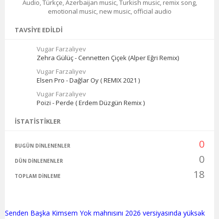
Audio, Türkçe, Azerbaijan music, Turkish music, remix song,
emotional music, new music, official audio
TAVSIYE EDILDI
Vugar Farzaliyev
Zehra Gülüç - Cennetten Çiçek (Alper Eğri Remix)
Vugar Farzaliyev
Elsen Pro - Dağlar Oy ( REMIX 2021 )
Vugar Farzaliyev
Poizi - Perde ( Erdem Düzgün Remix )
İSTATISTIKLER
0
BUGÜN DINLENENLER
0
DÜN DINLENENLER
18
TOPLAM DINLEME
Senden Başka Kimsem Yok mahnısını 2026 versiyasında yüksək